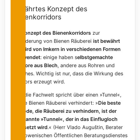
Bewährtes Konzept des
Bienenkorridors
Das
Konzept des Bienenkorridors
zur
Verhinderung von Bienen Räuberei
ist bewährt
und wird von Imkern in verschiedenen Formen
angewendet
: einige haben s
elbstgemachte
Korridore aus Blech
, andere aus Rohren und
Ähnliches. Wichtig ist nur, dass die Wirkung des
Korridors erzeugt wird.
Auch die Fachwelt spricht über einen »Tunnel«,
der die Bienen Räuberei verhindert: »
Die beste
Methode, die Räuberei zu verhindern, ist der
sogenannte »Tunnel«, der in das Einflugloch
eingesetzt wird
.« (Herr Vlado Auguštin, Berater
des slowenischen Öffentlichen Beratungsdienstes