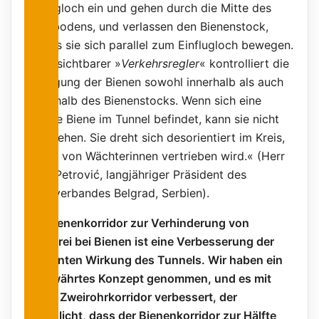
Einflugloch ein und gehen durch die Mitte des
Flachbodens, und verlassen den Bienenstock,
sodass sie sich parallel zum Einflugloch bewegen.
Ein unsichtbarer »
Verkehrsregler
« kontrolliert die
Bewegung der Bienen sowohl innerhalb als auch
außerhalb des Bienenstocks. Wenn sich eine
fremde Biene im Tunnel befindet, kann sie nicht
hochgehen. Sie dreht sich desorientiert im Kreis,
bis sie von Wächterinnen vertrieben wird.« (Herr
Boža Petrović, langjähriger Präsident des
Imkerverbandes Belgrad, Serbien).
Der Bienenkorridor zur Verhinderung von
Räuberei bei Bienen ist eine Verbesserung der
bekannten Wirkung des Tunnels. Wir haben ein
altbewährtes Konzept genommen, und es mit
einem Zweirohrkorridor verbessert, der
ermöglicht, dass der Bienenkorridor zur Hälfte