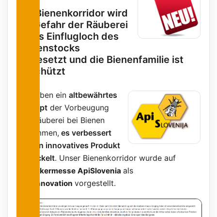
Der Bienenkorridor wird
bei Gefahr der Räuberei
in das Einflugloch des
Bienenstocks
eingesetzt und die Bienenfamilie ist
Geschützt
Wir haben ein
altbewährtes
Konzept
der Vorbeugung
von Räuberei bei Bienen
genommen,
es verbessert
und
ein innovatives Produkt
entwickelt
. Unser Bienenkorridor wurde auf
der
als
Imkermesse ApiSlovenia
eine
vorgestellt.
Innovation