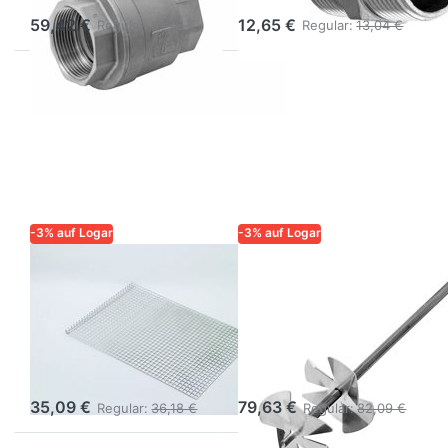
59,42 €
12,65 €
Regular:
61,26 €
Regular:
13,04 €
-3% auf Logar
-3% auf Logar
LOGAR – QUALITÄT UND
LOGAR – QUALITÄT UND
ZUVERLÄSSIGKEIT FÜR
ZUVERLÄSSIGKEIT FÜR
IMKER
IMKER
Logar
Logar Rührstab
Locheinsatz für
für Schleuder Ø
Korb
52 cm
35,09 €
79,63 €
Regular:
36,18 €
Regular:
82,09 €