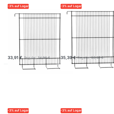
-3% auf Logar
-3% auf Logar
LOGAR – QUALITÄT UND
LOGAR – QUALITÄT UND
ZUVERLÄSSIGKEIT FÜR
ZUVERLÄSSIGKEIT FÜR
IMKER
IMKER
Logar
Logar
Tangential-
Tangential-
Einhängegitter,
Einhänggitter
Edelstahl
9W
33,91 €
35,39 €
Regular:
34,96 €
Regular:
36,48 €
-3% auf Logar
-3% auf Logar