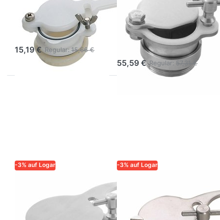
Honighahn 6/4''
Logar
aus Kunststoff
Honighahn 6/4''
mit Mutter
mit
Positioniermutter
15,19 €
Regular:
15,66 €
55,59 €
Regular:
57,31 €
-3% auf Logar
-3% auf Logar
LOGAR – QUALITÄT UND
LOGAR – QUALITÄT UND
ZUVERLÄSSIGKEIT FÜR
ZUVERLÄSSIGKEIT FÜR
IMKER
IMKER
Logar
Logar
Honighahn 2'' m.
Honighahn ø