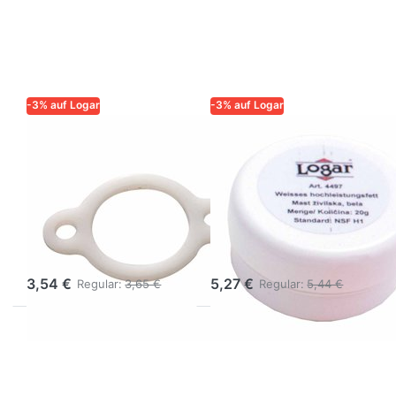
-3% auf Logar
-3% auf Logar
LOGAR – QUALITÄT UND
LOGAR – QUALITÄT UND
ZUVERLÄSSIGKEIT FÜR
ZUVERLÄSSIGKEIT FÜR
IMKER
IMKER
Dichtung für
Weißes
Honighahn art.
Allround-
7742 aus
Hochleistungsfett
Kunststoff
NSF H1, 20 g
3,54 €
5,27 €
Regular:
3,65 €
Regular:
5,44 €