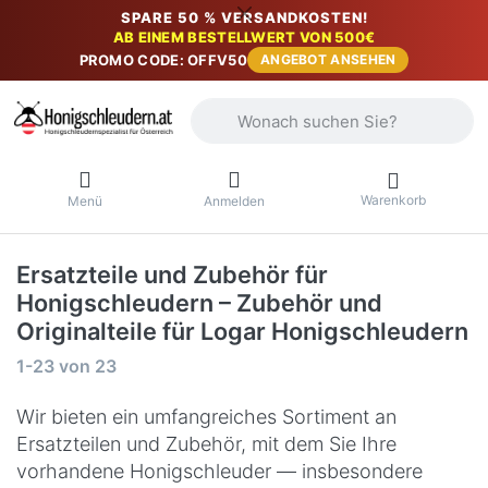
SPARE 50 % VERSANDKOSTEN!
AB EINEM BESTELLWERT VON 500€
PROMO CODE: OFFV50
ANGEBOT ANSEHEN
Geben Sie einen Suchbegriff ein. Währ
Warenkorb
Menü
Anmelden
Ersatzteile und Zubehör für
Honigschleudern – Zubehör und
Originalteile für Logar Honigschleudern
Suchergebnisse:
1-23
von
23
Wir bieten ein umfangreiches Sortiment an
Ersatzteilen und Zubehör, mit dem Sie Ihre
vorhandene Honigschleuder — insbesondere