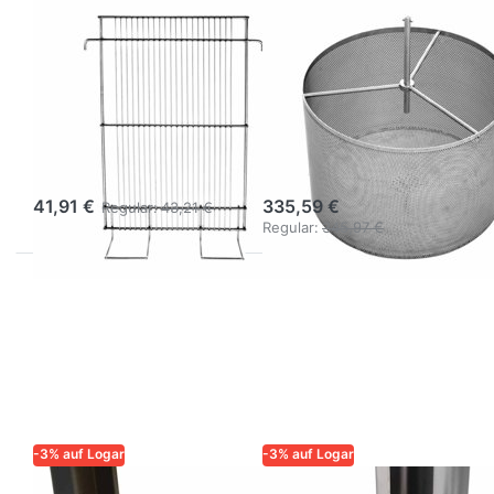
LOGAR – QUALITÄT UND
LOGAR – QUALITÄT UND
ZUVERLÄSSIGKEIT FÜR
ZUVERLÄSSIGKEIT FÜR
IMKER
IMKER
Logar
Logar
Tangential-
Deckelwachs-
Einhänggitter
Zentrifugenkorb
LR, Edelstahl
48 x 33 cm
41,91 €
335,59 €
Regular:
43,21 €
Regular:
345,97 €
-3% auf Logar
-3% auf Logar
LOGAR – QUALITÄT UND
LOGAR – QUALITÄT UND