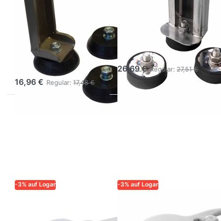
ZUVERLÄSSIGKEIT FÜR
ZUVERLÄSSIGKEIT FÜR
IMKER
IMKER
Gummifüsse für
Gummifüsse für
Honigschleuder
Honigschleuder
mit Schraube
M10 (3 Stück)
M8 (3 Stück)
26,69 €
Regular:
27,51 €
16,96 €
Regular:
17,48 €
-3% auf Logar
-3% auf Logar
LOGAR – QUALITÄT UND
LOGAR – QUALITÄT UND
ZUVERLÄSSIGKEIT FÜR
ZUVERLÄSSIGKEIT FÜR
IMKER
IMKER