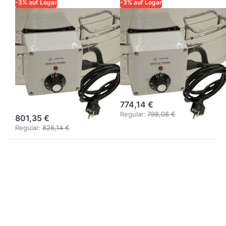
-3% auf Logar
-3% auf Logar
LOGAR – QUALITÄT UND
LOGAR – QUALITÄT UND
ZUVERLÄSSIGKEIT FÜR
ZUVERLÄSSIGKEIT FÜR
IMKER
IMKER
Bodenheizung
Bodenheizung Ø
für
76 cm mit
Honigschleuder
Thermostat und
Ø 63 cm inkl.
Montage
Montage
774,14 €
Regular:
798,08 €
801,35 €
Regular:
826,14 €