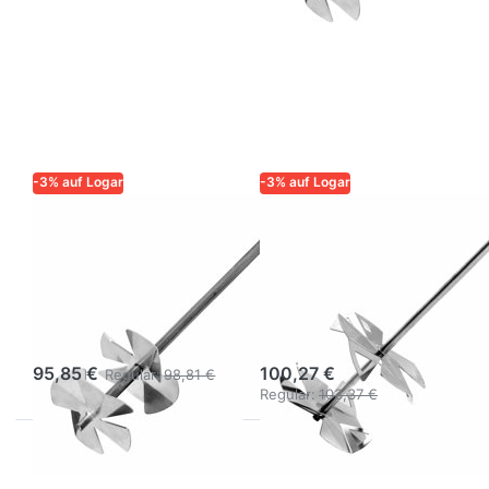
-3% auf Logar
-3% auf Logar
LOGAR – QUALITÄT UND
LOGAR – QUALITÄT UND
ZUVERLÄSSIGKEIT FÜR
ZUVERLÄSSIGKEIT FÜR
IMKER
IMKER
Logar Rührstab
Logar Rührstab
für Schleuder Ø
für Schleuder Ø
63 cm
76 cm
95,85 €
100,27 €
Regular:
98,81 €
Regular:
103,37 €