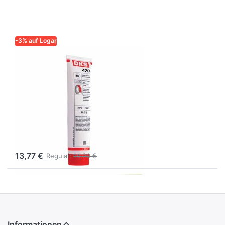
-3% auf Logar
LOGAR – QUALITÄT UND
ZUVERLÄSSIGKEIT FÜR
IMKER
Weißes
Allround-
Hochleistungsfett
OKS 470, Tube
80 ml
13,77 €
Regular:
14,20 €
Informationen