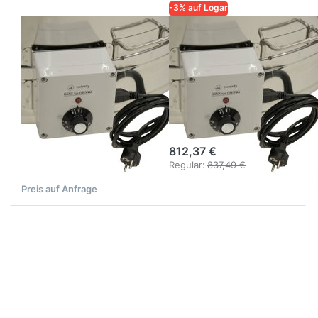
-3% auf Logar
LOGAR – QUALITÄT UND
LOGAR – QUALITÄT UND
ZUVERLÄSSIGKEIT FÜR
ZUVERLÄSSIGKEIT FÜR
IMKER
IMKER
Bodenheizung
Bodenheizung ø
für
95–110 cm mit
Honigschleuder
Thermostat und
ø 82 cm –
Montage
Thermostat &
812,37 €
Montage
Regular:
837,49 €
Preis auf Anfrage