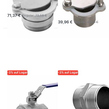
Positioniermutter
38,5 mm zum
Anschweißen
71,37 €
Regular:
73,58 €
39,96 €
Regular:
41,20 €
-3% auf Logar
-3% auf Logar
LOGAR – QUALITÄT UND
LOGAR – QUALITÄT UND
ZUVERLÄSSIGKEIT FÜR
ZUVERLÄSSIGKEIT FÜR
IMKER
IMKER
Kugelhahn
Doppelnippel
Innengewinde
6/4" Edelstahl
6/4''
AISI 304