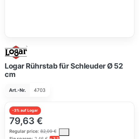
Logar Rührstab für Schleuder Ø 52
cm
Art.-Nr.
4703
-3% auf Logar
79,63 €
The Regular Price is the median selling price paid by customers
Regular price:
82,09 €
Sie sparen:
2,46 €
− 3 %