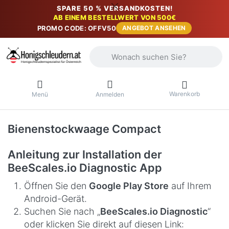
SPARE 50 % VERSANDKOSTEN!
AB EINEM BESTELLWERT VON 500€
PROMO CODE: OFFV50
ANGEBOT ANSEHEN
Geben Sie einen Suchbegriff ein. Währ
Warenkorb
Menü
Anmelden
Bienenstockwaage Compact
Anleitung zur Installation der
BeeScales.io Diagnostic App
Öffnen Sie den
Google Play Store
auf Ihrem
Android-Gerät.
Suchen Sie nach „
BeeScales.io Diagnostic
“
oder klicken Sie direkt auf diesen Link: