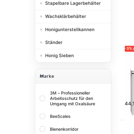
Stapelbare Lagerbehälter
Wachsklärbehälter
Honigunterstellkannen
Ständer
-3% 
Honig Sieben
LOGA
ZUVE
IMK
Marke
Lo
Marke
fü
31
3M – Professioneller
Arbeitsschutz für den
44,
Umgang mit Oxalsäure
BeeScales
Bienenkorridor