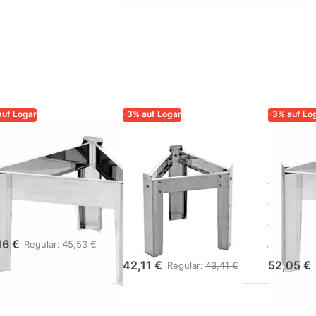
auf Logar
-3% auf Logar
-3% auf Lo
R – QUALITÄT UND
LOGAR – QUALITÄT UND
LOGAR – 
RLÄSSIGKEIT FÜR
ZUVERLÄSSIGKEIT FÜR
ZUVERLÄS
ER
IMKER
IMKER
gar Ständer
Logar Ständer
Logar
r Behälter Ø
für Behälter Ø
für B
 cm
31 cm,
40 cm
zerlegbar
Edels
16 €
Regular:
45,53 €
42,11 €
52,05 €
Regular:
43,41 €