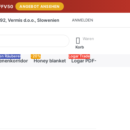
FFV50
ANGEBOT ANSEHEN
2, Vermis d.o.o., Slowenien
ANMELDEN
isch erste Ergebnisse. Drücken Sie die Eingabetaste, um alle 
Waren
Korb
en Räuberei
-20%
Logar Trade
enenkorridor
Honey blanket
Logar PDF-Katalog