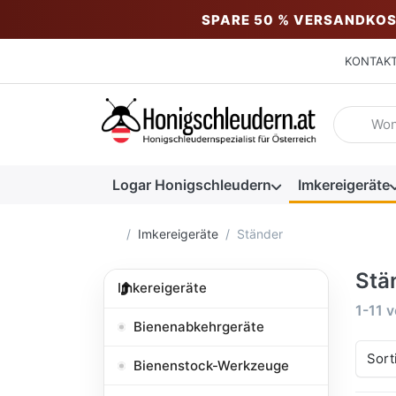
SPARE 50 % VERSANDKOS
KONTAK
Geben Sie
Logar Honigschleudern
Imkereigeräte
Startseite
Imkereigeräte
Ständer
Stä
Imkereigeräte
Suche
1-11
v
Bienenabkehrgeräte
Sort
Bienenstock-Werkzeuge