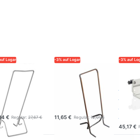
auf Logar
-3% auf Logar
-3% auf Lo
R – QUALITÄT UND
LOGAR – QUALITÄT UND
LOGAR – 
RLÄSSIGKEIT FÜR
ZUVERLÄSSIGKEIT FÜR
ZUVERLÄS
ER
IMKER
IMKER
gar
Logar
Logar
merhalter
Eimerhalter,
Höhen
abil
Edelstahl
Regal 
Nr. 2
84 €
11,65 €
Regular:
27,67 €
Regular:
12,01 €
45,17 €