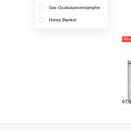
Gas-Oxalsäureverdampfer
Honey Blanket
Logar – Qualität und
Zuverlässigkeit für Imker
-3% 
LOGA
Oxlica
ZUVE
IMK
Lo
fü
52
Ed
67,