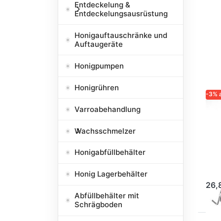
Entdeckelung &
Entdeckelungsausrüstung
Honigauftauschränke und
Auftaugeräte
Honigpumpen
Honigrühren
-3% 
Varroabehandlung
LOGA
ZUVE
IMK
Wachsschmelzer
Lo
Ei
Honigabfüllbehälter
st
Honig Lagerbehälter
26,
Abfüllbehälter mit
Schrägboden