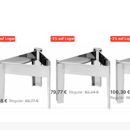
auf Logar
-3% auf Logar
-3% auf Lo
R – QUALITÄT UND
LOGAR – QUALITÄT UND
LOGAR – 
RLÄSSIGKEIT FÜR
ZUVERLÄSSIGKEIT FÜR
ZUVERLÄS
ER
IMKER
IMKER
gar Ständer
Logar Ständer
Logar
r Behälter ø
für Behälter ø
für B
 cm,
63 cm
76 c
elstahl
79,77 €
106,39 
Regular:
82,24 €
Regular:
10
68 €
Regular:
69,77 €