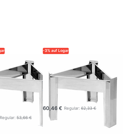
gar
-3% auf Logar
QUALITÄT UND
LOGAR – QUALITÄT UND
SIGKEIT FÜR
ZUVERLÄSSIGKEIT FÜR
IMKER
 Ständer
Logar Ständer
ehälter Ø
für Behälter Ø
,
47 cm
tahl
60,46 €
Regular:
62,33 €
Regular:
53,66 €