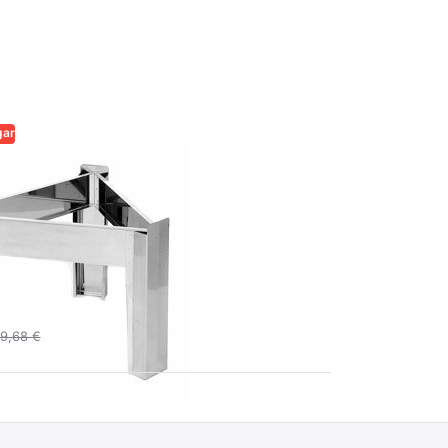
gar
QUALITÄT UND
SIGKEIT FÜR
 Ständer
ehälter Ø
m
€
9,68 €