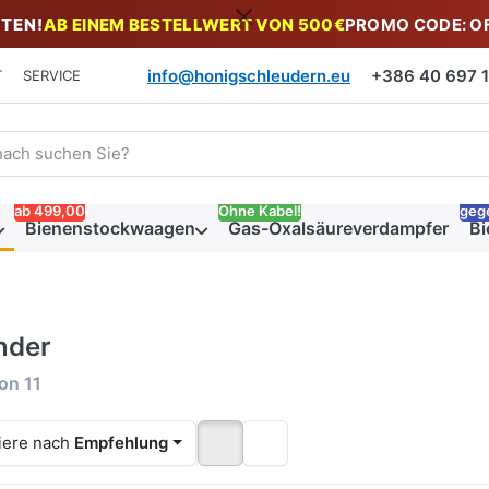
TEN!
AB EINEM BESTELLWERT VON 500€
PROMO CODE: O
info@honigschleudern.eu
+386 40 697 19
T
SERVICE
 einen Suchbegriff ein. Während Sie tippen, erscheinen automat
ab 499,00
Ohne Kabel!
geg
Bienenstockwaagen
Gas-Oxalsäureverdampfer
Bi
nder
rgebnisse:
on
11
iere nach
Empfehlung