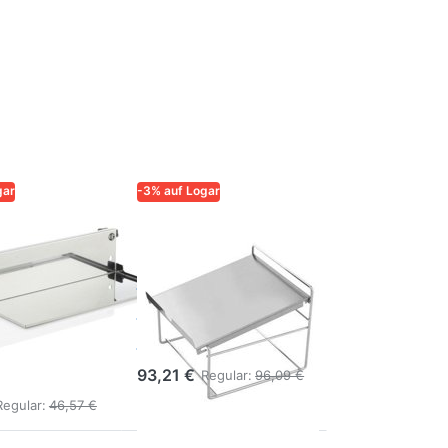
gar
-3% auf Logar
QUALITÄT UND
LOGAR – QUALITÄT UND
SIGKEIT FÜR
ZUVERLÄSSIGKEIT FÜR
IMKER
Logar
verstellbares
Abfüllknecht
für Art.
in 3 Stufen
460
93,21 €
Regular:
96,09 €
Regular:
46,57 €