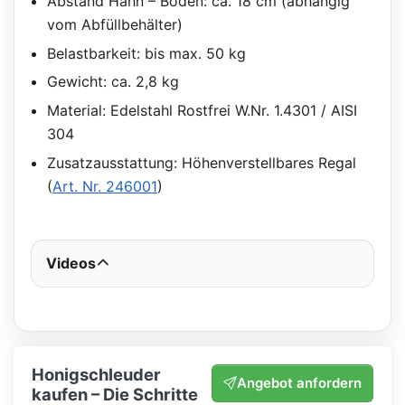
Abstand Hahn – Boden: ca. 18 cm (abhängig
vom Abfüllbehälter)
Belastbarkeit: bis max. 50 kg
Gewicht: ca. 2,8 kg
Material: Edelstahl Rostfrei W.Nr. 1.4301 / AISI
304
Zusatzausstattung: Höhenverstellbares Regal
(
Art. Nr. 246001
)
Videos
Honigschleuder
Angebot anfordern
kaufen – Die Schritte