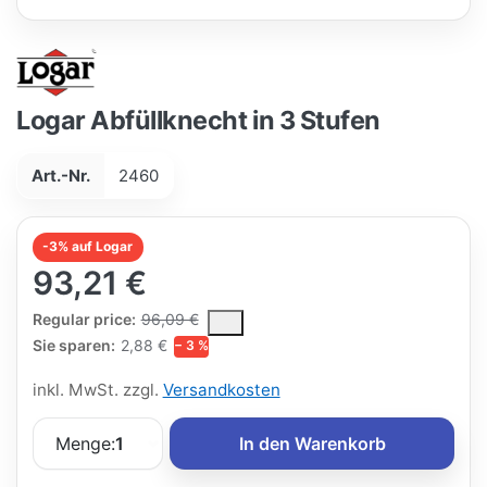
Logar Abfüllknecht in 3 Stufen
Art.-Nr.
2460
-3% auf Logar
93,21 €
The Regular Price is the median selling price paid by customers
Regular price:
96,09 €
Sie sparen:
2,88 €
− 3 %
inkl. MwSt. zzgl.
Versandkosten
Menge:
1
In den Warenkorb