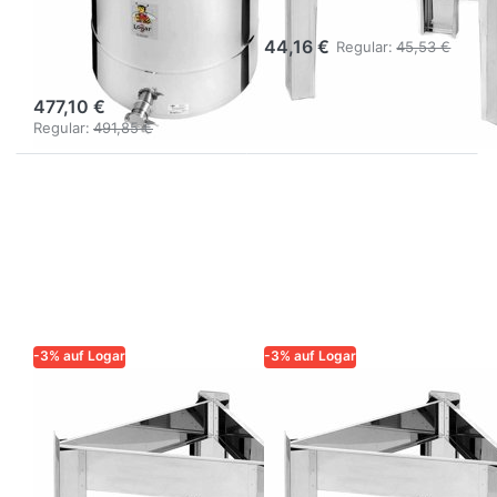
mit
cm
Spannringverschluss
44,16 €
Regular:
45,53 €
– 300 kg
477,10 €
Regular:
491,85 €
-3% auf Logar
-3% auf Logar
LOGAR – QUALITÄT UND
LOGAR – QUALITÄT UND
ZUVERLÄSSIGKEIT FÜR
ZUVERLÄSSIGKEIT FÜR
IMKER
IMKER
Logar Ständer
Logar Ständer
für Behälter Ø
für Behälter Ø 47