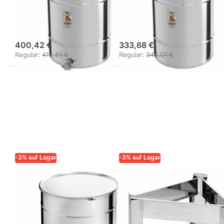
200 kg mit
200 kg mit
Spannringverschluss
Spannringverschlu
400,42 €
333,68 €
Regular:
412,81 €
Regular:
344,01 €
-3% auf Logar
-3% auf Logar
LOGAR – QUALITÄT UND
LOGAR – QUALITÄT UND
ZUVERLÄSSIGKEIT FÜR
ZUVERLÄSSIGKEIT FÜR
IMKER
IMKER
Logar
Logar Ständer
Honigabfüllbehälter
für Behälter Ø 31