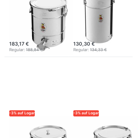
Abfüllbehälter
Lagerbehälter
35 kg mit
konisch 50 kg
Spannringverschluss,
mit Spannring
Edelstahl
und Dichtung
183,17 €
130,30 €
Regular:
188,84 €
Regular:
134,33 €
-3% auf Logar
-3% auf Logar
LOGAR – QUALITÄT UND
LOGAR – QUALITÄT UND
ZUVERLÄSSIGKEIT FÜR
ZUVERLÄSSIGKEIT FÜR
IMKER
IMKER