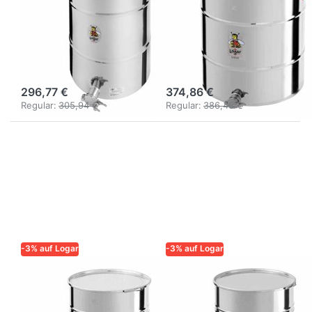
Abfüllbehälter
Abfüllbehälter
100 kg mit
170 kg mit
Spannringverschluss,
Spannringverschlus
Edelstahl
Edelstahl
296,77 €
374,86 €
Regular:
305,94 €
Regular:
386,46 €
-3% auf Logar
-3% auf Logar
LOGAR – QUALITÄT UND
LOGAR – QUALITÄT UND
ZUVERLÄSSIGKEIT FÜR
ZUVERLÄSSIGKEIT FÜR
IMKER
IMKER
Logar
Logar