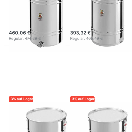
Honigabfüllbehälter
Lagerbehälter
280 kg mit
280 kg mit
Spannringverschluss
Spannringverschlu
460,06 €
393,32 €
Regular:
474,29 €
Regular:
405,49 €
-3% auf Logar
-3% auf Logar
LOGAR – QUALITÄT UND
LOGAR – QUALITÄT UND
ZUVERLÄSSIGKEIT FÜR
ZUVERLÄSSIGKEIT FÜR
IMKER
IMKER
Logar
Logar
Abfüllbehälter
Lagerbehälter