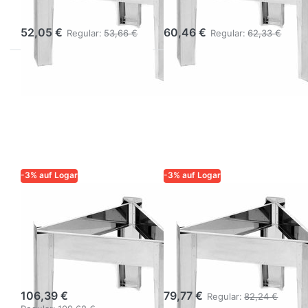
40 cm, Edelstahl
cm
52,05 €
60,46 €
Regular:
53,66 €
Regular:
62,33 €
-3% auf Logar
-3% auf Logar
LOGAR – QUALITÄT UND
LOGAR – QUALITÄT UND
ZUVERLÄSSIGKEIT FÜR
ZUVERLÄSSIGKEIT FÜR
IMKER
IMKER
Logar Ständer
Logar Ständer
für Behälter Ø 76
für Behälter ø 63
cm
cm
106,39 €
79,77 €
Regular:
82,24 €