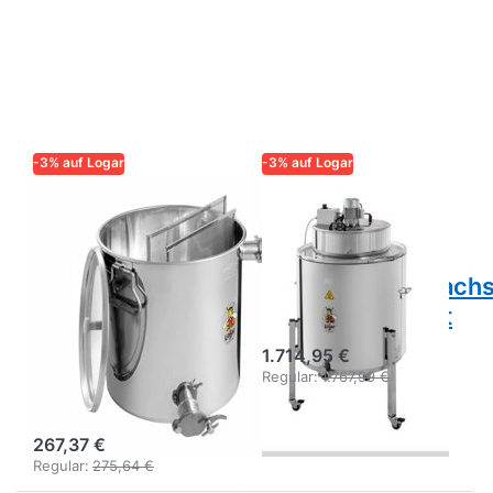
-3% auf Logar
-3% auf Logar
LOGAR – QUALITÄT UND
LOGAR – QUALITÄT UND
ZUVERLÄSSIGKEIT FÜR
ZUVERLÄSSIGKEIT FÜR
IMKER
IMKER
Logar
Logar
Unterstell-
Entdecklungswach
Siebkanne mit
Ø 63 cm, isoliert
Grob- und
1.714,95 €
Feinsieb, 30 kg,
Regular:
1.767,99 €
zwei Hähne
267,37 €
Regular:
275,64 €