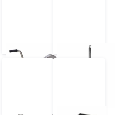
Honigpumpen
Honigrühren
Varroabehandlung
Wachsschmelzer