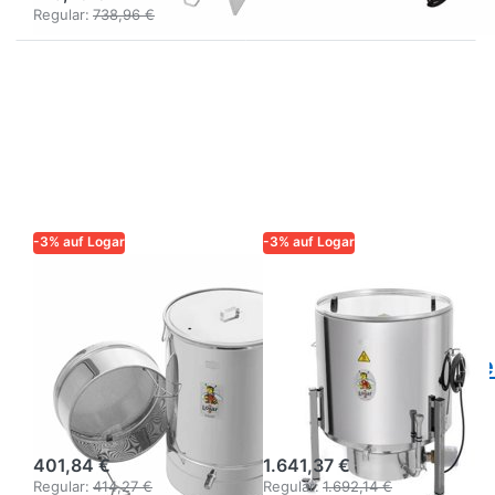
Regular:
738,96 €
-3% auf Logar
-3% auf Logar
LOGAR – QUALITÄT UND
LOGAR – QUALITÄT UND
ZUVERLÄSSIGKEIT FÜR
ZUVERLÄSSIGKEIT FÜR
IMKER
IMKER
Logar
Logar
Kleinwachsschmelzer
Dampfwachsschmel
ohne
isoliert Ø 63 cm,
Dampfgenerator
2,5 kW
401,84 €
1.641,37 €
Regular:
414,27 €
Regular:
1.692,14 €