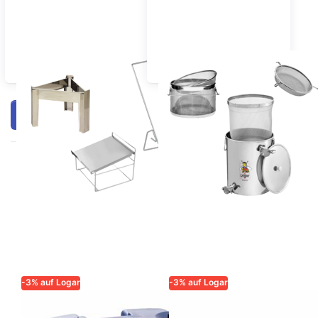
Ständer
Honig Sieben
Filtern & Sortieren
-3% auf Logar
-3% auf Logar
LOGAR – QUALITÄT UND
LOGAR – QUALITÄT UND
ZUVERLÄSSIGKEIT FÜR
ZUVERLÄSSIGKEIT FÜR