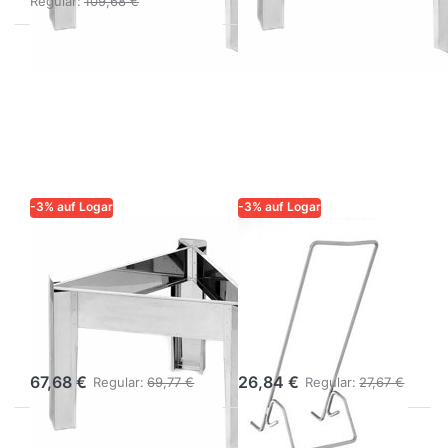
Regular:
109,68 €
-3% auf Logar
-3% auf Logar
LOGAR – QUALITÄT UND
LOGAR – QUALITÄT UND
ZUVERLÄSSIGKEIT FÜR
ZUVERLÄSSIGKEIT FÜR
IMKER
IMKER
Logar Ständer
Logar
für Behälter ø 52
Eimerhalter
cm, Edelstahl
stabil
67,68 €
26,84 €
Regular:
69,77 €
Regular:
27,67 €