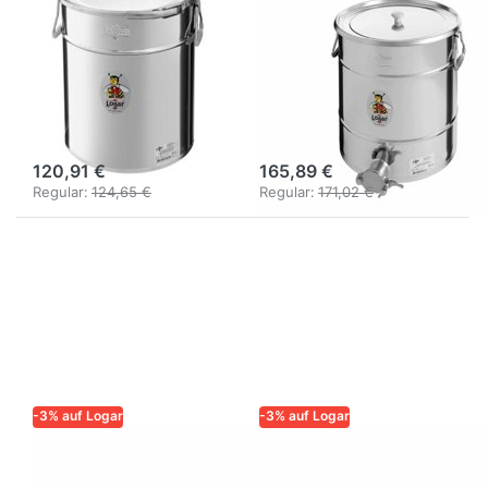
Logar
Logar
Lagerbehälter
Abfüllbehälter
konisch 35 kg
35 kg,
mit Spannring
Auflagedeckel,
und Dichtung
Quetschhahn
120,91 €
165,89 €
Regular:
124,65 €
Regular:
171,02 €
-3% auf Logar
-3% auf Logar
LOGAR – QUALITÄT UND
LOGAR – QUALITÄT UND
ZUVERLÄSSIGKEIT FÜR
ZUVERLÄSSIGKEIT FÜR
IMKER
IMKER