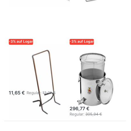
-3% auf Logar
-3% auf Logar
LOGAR – QUALITÄT UND
LOGAR – QUALITÄT UND
ZUVERLÄSSIGKEIT FÜR
ZUVERLÄSSIGKEIT FÜR
IMKER
IMKER
Logar
Logar
Eimerhalter,
Unterstell-
Edelstahl
Siebkanne mit
Feinsieb, 30 kg,
11,65 €
Regular:
12,01 €
zwei Hähne
296,77 €
Regular:
305,94 €