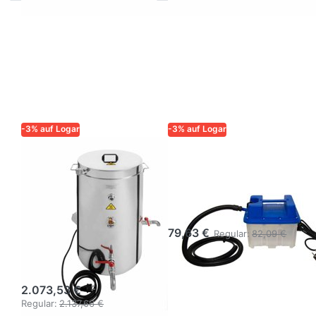
-3% auf Logar
-3% auf Logar
LOGAR – QUALITÄT UND
LOGAR – QUALITÄT UND
ZUVERLÄSSIGKEIT FÜR
ZUVERLÄSSIGKEIT FÜR
IMKER
IMKER
Logar
Dampfgenerator
Wachsklärbehälter
2200 W/230 V
75 l, dreiwandig
79,63 €
Regular:
82,09 €
mit Isolierung, 3
kW
2.073,53 €
Regular:
2.137,66 €