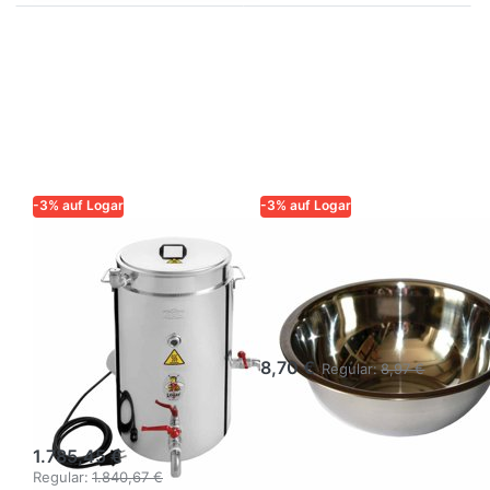
-3% auf Logar
-3% auf Logar
LOGAR – QUALITÄT UND
LOGAR – QUALITÄT UND
ZUVERLÄSSIGKEIT FÜR
ZUVERLÄSSIGKEIT FÜR
IMKER
IMKER
Logar
Logar Behälter
Wachsklärbehälter
für Wachs 2 l
35 l, dreiwandig
8,70 €
Regular:
8,97 €
mit Isolierung, 3
kW
1.785,45 €
Regular:
1.840,67 €