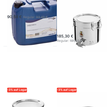
IMKER
IMKER
Thermoöl 20 l
Logar
Abfüllbehälter
90,68 €
Regular:
93,49 €
25 kg mit 4
Spannverschlüsse
185,30 €
Regular:
191,03 €
-3% auf Logar
-3% auf Logar
LOGAR – QUALITÄT UND
LOGAR – QUALITÄT UND
ZUVERLÄSSIGKEIT FÜR
ZUVERLÄSSIGKEIT FÜR
IMKER
IMKER