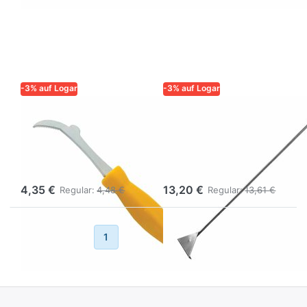
-3% auf Logar
-3% auf Logar
LOGAR – QUALITÄT UND
LOGAR – QUALITÄT UND
ZUVERLÄSSIGKEIT FÜR
ZUVERLÄSSIGKEIT FÜR
IMKER
IMKER
Wabenheber,
Reinigungskrücke,
Edelstahl
Edelstahl
4,35 €
13,20 €
Regular:
4,48 €
Regular:
13,61 €
Zurück
1
2
3
4
5
Weiter