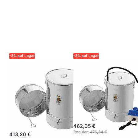
-3% auf Logar
-3% auf Logar
LOGAR – QUALITÄT UND
LOGAR – QUALITÄT UND
ZUVERLÄSSIGKEIT FÜR
ZUVERLÄSSIGKEIT FÜR
IMKER
IMKER
Logar
Logar
Kleinwachsschmelzer
Kleinwachsschmelz
und Desinfektor
und Desinfektor
ohne
mit
Dampfgenerator
Dampfgenerator
(100 l)
462,05 €
Regular:
476,34 €
413,20 €