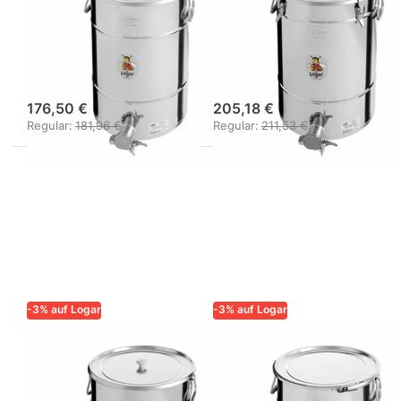
Logar
Logar
Abfüllbehälter
Abfüllbehälter
50 kg mit
50 kg mit 4
Honighahn
Spannverschlüssen
176,50 €
205,18 €
Regular:
181,96 €
Regular:
211,53 €
-3% auf Logar
-3% auf Logar
LOGAR – QUALITÄT UND
LOGAR – QUALITÄT UND
ZUVERLÄSSIGKEIT FÜR
ZUVERLÄSSIGKEIT FÜR
IMKER
IMKER
Logar
Logar