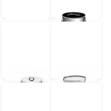
Abfüllbehälter mit
Stapelbare
Schrägboden
Lagerbehälter
Wachsklärbehälter
Honigunterstellkannen