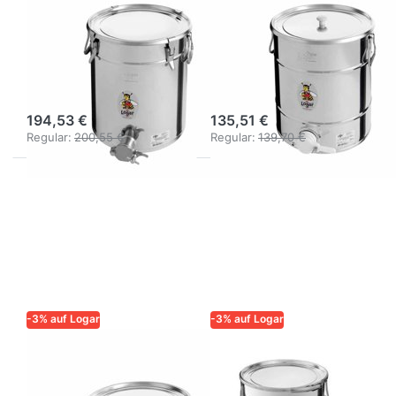
Logar
Logar
Abfüllbehälter
Abfüllbehälter
35 kg, 4
35 kg,
Spannverschlüsse
Kunststoffhahn
194,53 €
135,51 €
Regular:
200,55 €
Regular:
139,70 €
-3% auf Logar
-3% auf Logar
LOGAR – QUALITÄT UND
LOGAR – QUALITÄT UND
ZUVERLÄSSIGKEIT FÜR
ZUVERLÄSSIGKEIT FÜR
IMKER
IMKER
Logar
Logar