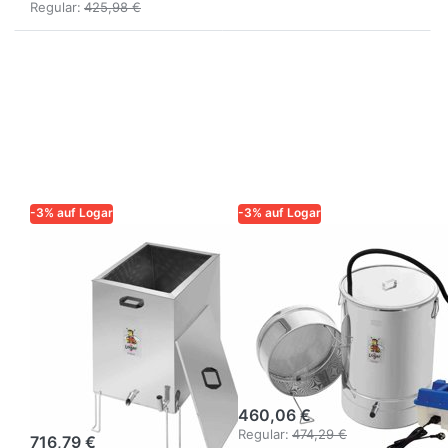
Regular:
425,98 €
-3% auf Logar
-3% auf Logar
LOGAR – QUALITÄT UND
LOGAR – QUALITÄT UND
ZUVERLÄSSIGKEIT FÜR
ZUVERLÄSSIGKEIT FÜR
IMKER
IMKER
Logar
Logar
Dampfwachsschmelzer
Kleinwachsschmelz
eckig für
mit
Gasbetrieb,
Dampfgenerator
Edelstahl
460,06 €
Regular:
474,29 €
716,79 €