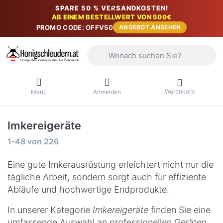
SPARE 50 % VERSANDKOSTEN!
AB EINEM BESTELLWERT VON 500€
PROMO CODE: OFFV50
ANGEBOT ANSEHEN
Geben Sie einen Suchbegriff ein. Währ
Warenkorb
Menü
Anmelden
Imkereigeräte
Suchergebnisse:
1-48
von
226
Eine gute Imkerausrüstung erleichtert nicht nur die
tägliche Arbeit, sondern sorgt auch für effiziente
Abläufe und hochwertige Endprodukte.
In unserer Kategorie
Imkereigeräte
finden Sie eine
umfassende Auswahl an professionellen Geräten