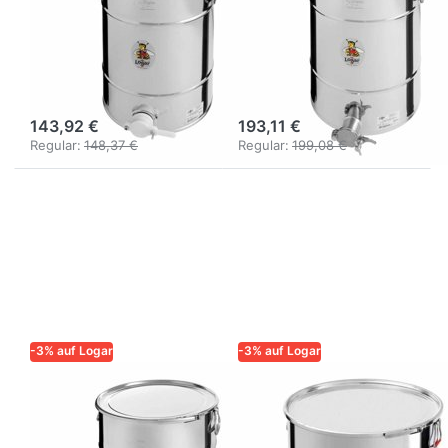
Abfüllbehälter
Abfüllbehälter
50 kg mit
50 kg mit
Kunststoff-
Spannring und
Honighahn
Dichtung
143,92 €
193,11 €
Regular:
148,37 €
Regular:
199,08 €
-3% auf Logar
-3% auf Logar
LOGAR – QUALITÄT UND
LOGAR – QUALITÄT UND
ZUVERLÄSSIGKEIT FÜR
ZUVERLÄSSIGKEIT FÜR
IMKER
IMKER
Logar
Logar