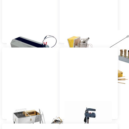
Bienenabkehrgeräte
Bienenstock-Werkzeuge
Entdeckelung &
Honigauftauschränke
Entdeckelungsausrüstung
und Auftaugeräte