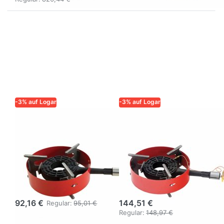
-3% auf Logar
-3% auf Logar
LOGAR – QUALITÄT UND
LOGAR – QUALITÄT UND
ZUVERLÄSSIGKEIT FÜR
ZUVERLÄSSIGKEIT FÜR
IMKER
IMKER
Gasbrenner 8
Gasbrenner 8
kW ohne
kW mit
Zündsicherung,
Zündsicherung
mit Ring
und Ring
92,16 €
144,51 €
Regular:
95,01 €
Regular:
148,97 €