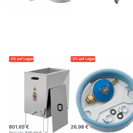
-3% auf Logar
-3% auf Logar
LOGAR – QUALITÄT UND
LOGAR – QUALITÄT UND
ZUVERLÄSSIGKEIT FÜR
ZUVERLÄSSIGKEIT FÜR
IMKER
IMKER
Logar
Gasschlauch-
Dampfwachsschmelzer
Set für
eckig mit
Gasbrenner 1,5
Desinfektorwanne
m mit Regler &
(Gasbetrieb)
Schlüssel
801,65 €
26,98 €
Regular:
27,82 €
Regular:
826,44 €