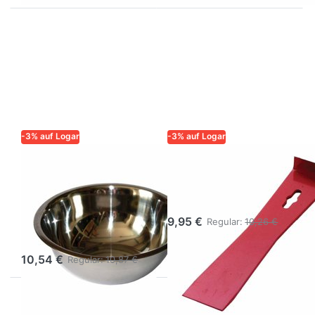
-3% auf Logar
-3% auf Logar
LOGAR – QUALITÄT UND
LOGAR – QUALITÄT UND
ZUVERLÄSSIGKEIT FÜR
ZUVERLÄSSIGKEIT FÜR
IMKER
IMKER
Behälter für
Stockmeissel
Wachs 3,5l aus
9,95 €
Regular:
10,26 €
Edelstahl
10,54 €
Regular:
10,87 €