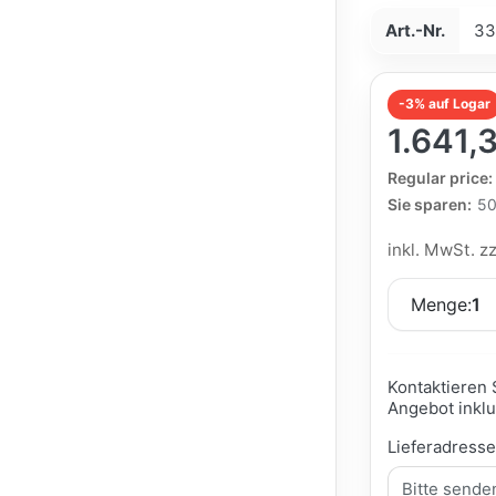
Art.-Nr.
33
-3% auf Logar
1.641,
The Regular Pri
Regular price:
Sie sparen:
50
inkl. MwSt. z
Menge:
1
Kontaktieren 
Angebot inklu
Lieferadress