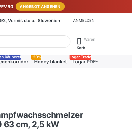
FFV50
ANGEBOT ANSEHEN
2, Vermis d.o.o., Slowenien
ANMELDEN
isch erste Ergebnisse. Drücken Sie die Eingabetaste, um alle 
Waren
Korb
en Räuberei
-20%
Logar Trade
enenkorridor
Honey blanket
Logar PDF-Katalog
ampfwachsschmelzer
 Ø 63 cm, 2,5 kW