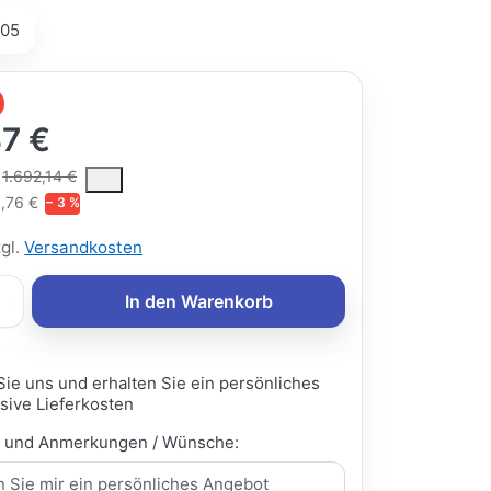
05
37 €
ce is the median selling price paid by customers for a product, excl
1.692,14 €
,76 €
− 3 %
zgl.
Versandkosten
In den Warenkorb
Sie uns und erhalten Sie ein persönliches
sive Lieferkosten
e und Anmerkungen / Wünsche: