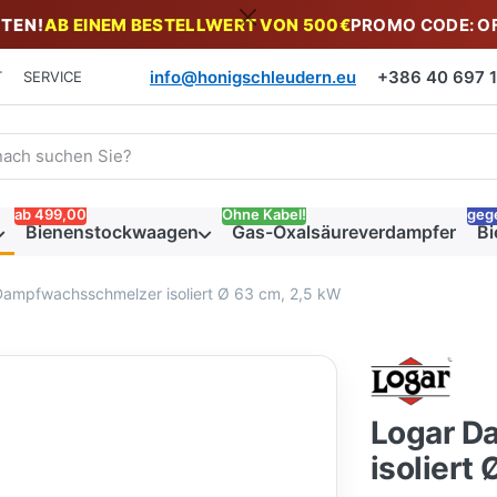
TEN!
AB EINEM BESTELLWERT VON 500€
PROMO CODE: O
info@honigschleudern.eu
+386 40 697 19
T
SERVICE
 einen Suchbegriff ein. Während Sie tippen, erscheinen automat
ab 499,00
Ohne Kabel!
geg
Bienenstockwaagen
Gas-Oxalsäureverdampfer
Bi
Dampfwachsschmelzer isoliert Ø 63 cm, 2,5 kW
Logar D
isoliert