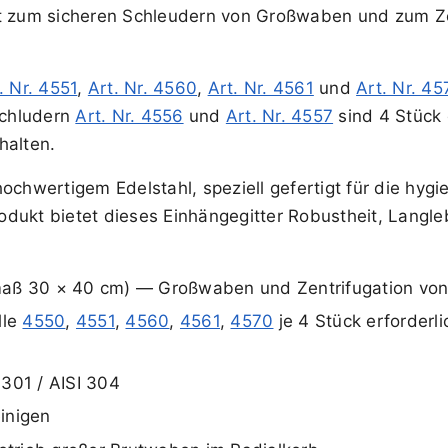
et zum sicheren Schleudern von Großwaben und zum Ze
. Nr. 4551
,
Art. Nr. 4560
,
Art. Nr. 4561
und
Art. Nr. 45
Schludern
Art. Nr. 4556
und
Art. Nr. 4557
sind 4 Stück 
halten.
hochwertigem Edelstahl, speziell gefertigt für die hy
dukt bietet dieses Einhängegitter Robustheit, Langle
maß 30 × 40 cm) — Großwaben und Zentrifugation vo
lle
4550
,
4551
,
4560
,
4561
,
4570
je 4 Stück erforderli
.4301 / AISI 304
einigen