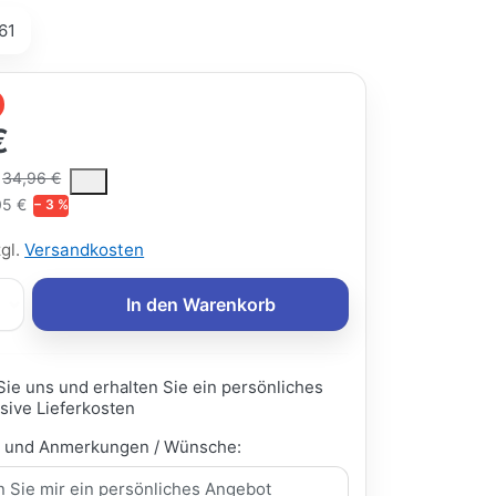
61
€
ce is the median selling price paid by customers for a product, excl
34,96 €
05 €
− 3 %
zgl.
Versandkosten
In den Warenkorb
Sie uns und erhalten Sie ein persönliches
sive Lieferkosten
e und Anmerkungen / Wünsche: