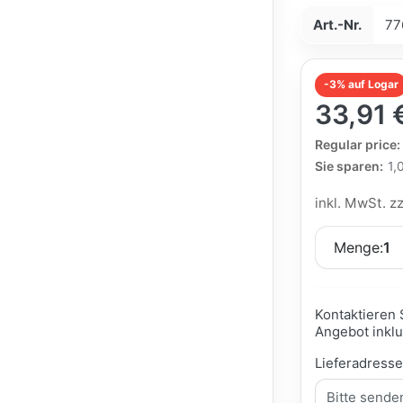
Art.-Nr.
77
-3% auf Logar
33,91 
The Regular Pri
Regular price:
Sie sparen:
1,
inkl. MwSt. z
Menge:
1
Kontaktieren 
Angebot inklu
Lieferadress