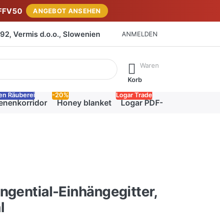
FFV50
ANGEBOT ANSEHEN
2, Vermis d.o.o., Slowenien
ANMELDEN
isch erste Ergebnisse. Drücken Sie die Eingabetaste, um alle 
Waren
Korb
en Räuberei
-20%
Logar Trade
enenkorridor
Honey blanket
Logar PDF-Katalog
ngential-Einhängegitter,
l