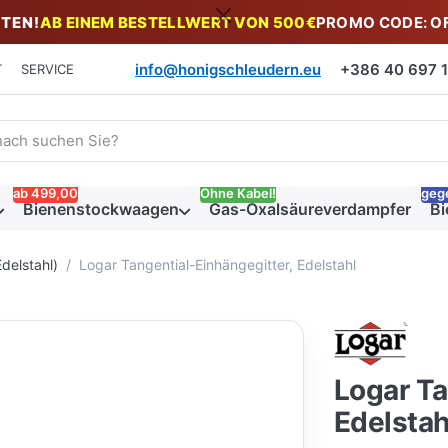
TEN!
AB EINEM BESTELLWERT VON 500€
PROMO CODE: O
info@honigschleudern.eu
+386 40 697 19
T
SERVICE
 einen Suchbegriff ein. Während Sie tippen, erscheinen automat
ab 499,00
Ohne Kabel!
geg
Bienenstockwaagen
Gas-Oxalsäureverdampfer
Bi
delstahl)
Logar Tangential-Einhängegitter, Edelstahl
Logar Ta
Edelstah