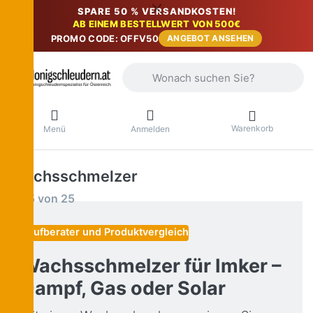
SPARE 50 % VERSANDKOSTEN!
AB EINEM BESTELLWERT VON 500€
PROMO CODE: OFFV50
ANGEBOT ANSEHEN
Geben Sie einen Suchbegriff ein. Währ
Warenkorb
Menü
Anmelden
Wachsschmelzer
Suchergebnisse:
1-25
von
25
Kaufberater und Produktvergleich
Wachsschmelzer für Imker –
Dampf, Gas oder Solar