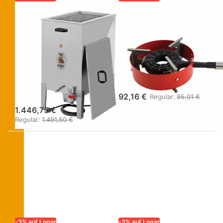
LOGAR – QUALITÄT UND
LOGAR – QUALITÄT UND
ZUVERLÄSSIGKEIT FÜR
ZUVERLÄSSIGKEIT FÜR
IMKER
IMKER
Dampfwachsschmelzer
Gasbrenner 8
eckig /
kW ohne
Desinfektorwanne,
Zündsicherung,
Elektroheizung 3
mit Ring
kW/230 V
92,16 €
Regular:
95,01 €
1.446,75 €
Regular:
1.491,50 €
-3% auf Logar
-3% auf Logar