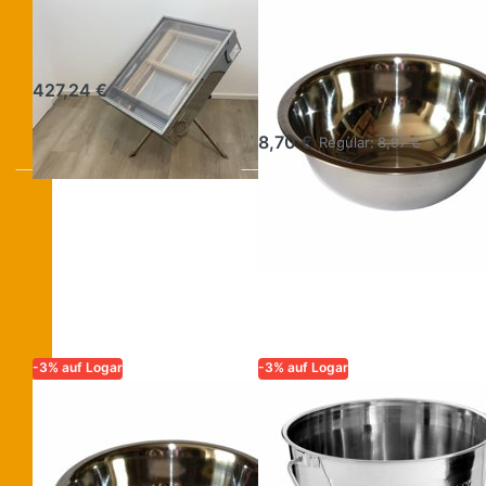
Solarwachsschmelzer
LOGAR – QUALITÄT UND
ZUVERLÄSSIGKEIT FÜR
aus Inox
IMKER
Logar Behälter
427,24 €
für Wachs 2 l
8,70 €
Regular:
8,97 €
-3% auf Logar
-3% auf Logar
LOGAR – QUALITÄT UND
LOGAR – QUALITÄT UND
ZUVERLÄSSIGKEIT FÜR
ZUVERLÄSSIGKEIT FÜR
IMKER
IMKER
Behälter für
Logar