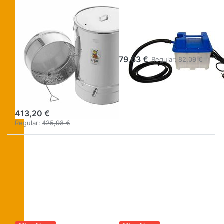
LOGAR – QUALITÄT UND
LOGAR – QUALITÄT UND
ZUVERLÄSSIGKEIT FÜR
ZUVERLÄSSIGKEIT FÜR
IMKER
IMKER
Logar
Dampfgenerator
Kleinwachsschmelzer
2200 W/230 V
und Desinfektor
79,63 €
Regular:
82,09 €
ohne
Dampfgenerator
(100 l)
413,20 €
Regular:
425,98 €