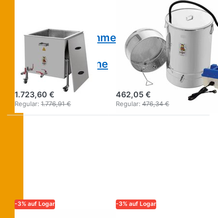
ZUVERLÄSSIGKEIT FÜR
ZUVERLÄSSIGKEIT FÜR
IMKER
IMKER
Logar
Logar
Dampfwachsschmelzer
Kleinwachsschmelz
und
und Desinfektor
Desinfektorwanne
mit
auf Rädern
Dampfgenerator
1.723,60 €
462,05 €
Regular:
1.776,91 €
Regular:
476,34 €
-3% auf Logar
-3% auf Logar