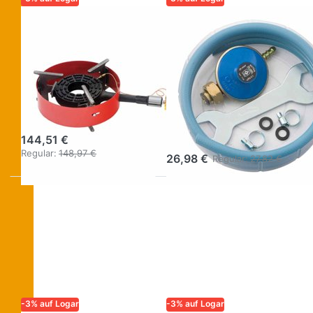
LOGAR – QUALITÄT UND
LOGAR – QUALITÄT UND
ZUVERLÄSSIGKEIT FÜR
ZUVERLÄSSIGKEIT FÜR
IMKER
IMKER
Gasbrenner 8
Gasschlauch-
kW mit
Set für
Zündsicherung
Gasbrenner 1,5
und Ring
m mit Regler &
Schlüssel
144,51 €
Regular:
148,97 €
26,98 €
Regular:
27,82 €
-3% auf Logar
-3% auf Logar