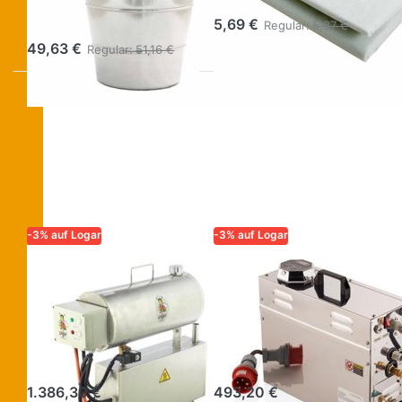
Edelstahl
5,69 €
Regular:
5,87 €
49,63 €
Regular:
51,16 €
-3% auf Logar
-3% auf Logar
LOGAR – QUALITÄT UND
LOGAR – QUALITÄT UND
ZUVERLÄSSIGKEIT FÜR
ZUVERLÄSSIGKEIT FÜR
IMKER
IMKER
Dampfgenerator
Dampfgenerator
6 kW/400 V mit
6 kW/400 V mit
Wassertank
Wasseranschluss
1.386,30 €
493,20 €