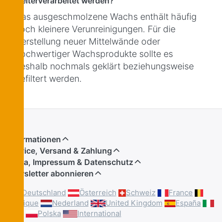
weiterverarbeitet werden?
Das ausgeschmolzene Wachs enthält häufig
noch kleinere Verunreinigungen. Für die
Herstellung neuer Mittelwände oder
hochwertiger Wachsprodukte sollte es
deshalb nochmals geklärt beziehungsweise
gefiltert werden.
Informationen
Service, Versand & Zahlung
Firma, Impressum & Datenschutz
Newsletter abonnieren
Deutschland
Österreich
Schweiz
France
Belgique
Nederland
United Kingdom
España
Italia
Polska
International