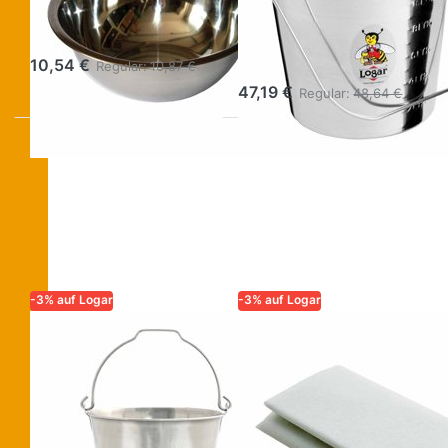
Wachs 3,5l aus
Wachseimer 11 l
Edelstahl
mit Henkel aus
Edelstahl
10,54 €
Regular:
10,87 €
47,19 €
Regular:
48,64 €
-3% auf Logar
-3% auf Logar
LOGAR – QUALITÄT UND
LOGAR – QUALITÄT UND
ZUVERLÄSSIGKEIT FÜR
ZUVERLÄSSIGKEIT FÜR
IMKER
IMKER
Wachs- und
Wachs-
Honigeimer 10 l
Reinigungs-
mit Henkel aus
Vlies 2,6 m²