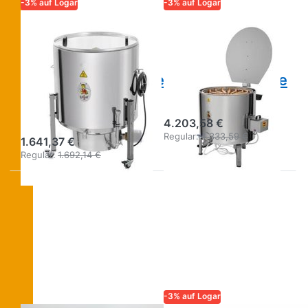
-3% auf Logar
-3% auf Logar
LOGAR – QUALITÄT UND
LOGAR – QUALITÄT UND
ZUVERLÄSSIGKEIT FÜR
ZUVERLÄSSIGKEIT FÜR
IMKER
IMKER
Logar
Logar
Dampfwachsschmelzer
Wachszentrifuge
isoliert Ø 63 cm,
ø 76 cm, isoliert
2,5 kW
4.203,58 €
Regular:
4.333,59 €
1.641,37 €
Regular:
1.692,14 €
-3% auf Logar