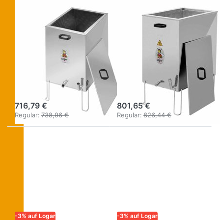
LOGAR – QUALITÄT UND
LOGAR – QUALITÄT UND
ZUVERLÄSSIGKEIT FÜR
ZUVERLÄSSIGKEIT FÜR
IMKER
IMKER
Logar
Logar
Dampfwachsschmelzer
Dampfwachsschmel
eckig für
eckig mit
Gasbetrieb,
Desinfektorwanne
Edelstahl
(Gasbetrieb)
716,79 €
801,65 €
Regular:
738,96 €
Regular:
826,44 €
-3% auf Logar
-3% auf Logar