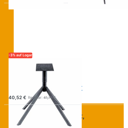
-3% auf Logar
LOGAR – QUALITÄT UND
ZUVERLÄSSIGKEIT FÜR
IMKER
Drehständer für
Sonnenwachsschmelzer
40,52 €
Regular:
41,77 €
Unsicher bei Kapazität,
Rähmchenmaß oder