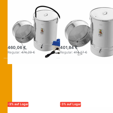
LOGAR – QUALITÄT UND
LOGAR – QUALITÄT UND
ZUVERLÄSSIGKEIT FÜR
ZUVERLÄSSIGKEIT FÜR
IMKER
IMKER
Logar
Logar
Kleinwachsschmelzer
Kleinwachsschmelz
mit
ohne
Dampfgenerator
Dampfgenerator
460,06 €
401,84 €
Regular:
474,29 €
Regular:
414,27 €
-3% auf Logar
-3% auf Logar
LOGAR – QUALITÄT UND
LOGAR – QUALITÄT UND