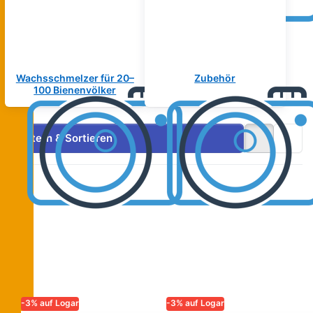
Wachsschmelzer für 20–
Zubehör
100 Bienenvölker
Filtern & Sortieren
-3% auf Logar
-3% auf Logar