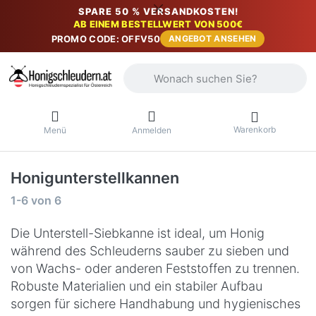
SPARE 50 % VERSANDKOSTEN!
AB EINEM BESTELLWERT VON 500€
PROMO CODE: OFFV50
ANGEBOT ANSEHEN
Geben Sie einen Suchbegriff ein. Währ
Warenkorb
Menü
Anmelden
Honigunterstellkannen
Suchergebnisse:
1-6
von
6
Die Unterstell-Siebkanne ist ideal, um Honig
während des Schleuderns sauber zu sieben und
von Wachs- oder anderen Feststoffen zu trennen.
Robuste Materialien und ein stabiler Aufbau
sorgen für sichere Handhabung und hygienisches