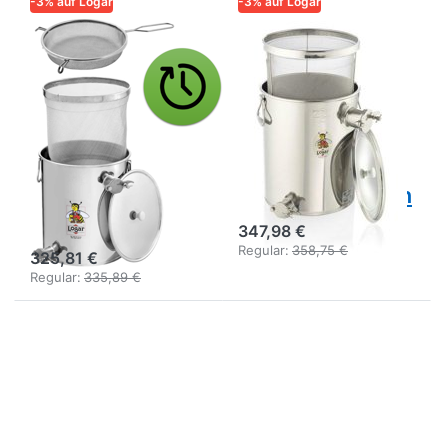
-3% auf Logar
-3% auf Logar
LOGAR – QUALITÄT UND
LOGAR – QUALITÄT UND
ZUVERLÄSSIGKEIT FÜR
ZUVERLÄSSIGKEIT FÜR
IMKER
IMKER
Logar 30 kg
Logar
Unterstell-
Unterstell-
Siebkanne mit
Siebkanne mit
einem Sieb, das
Feinsieb, 35 kg,
sich nicht
XL Überlaufhahn
verstopft
347,98 €
Regular:
358,75 €
325,81 €
Regular:
335,89 €