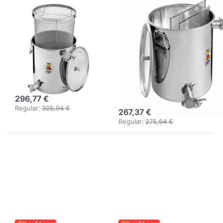
LOGAR – QUALITÄT UND
LOGAR – QUALITÄT UND
ZUVERLÄSSIGKEIT FÜR
ZUVERLÄSSIGKEIT FÜR
IMKER
IMKER
Logar
Logar
Unterstell-
Unterstell-
Siebkanne mit
Siebkanne mit
Feinsieb, 30 kg,
Grob- und
zwei Hähne
Feinsieb, 30 kg,
zwei Hähne
296,77 €
Regular:
305,94 €
267,37 €
Regular:
275,64 €