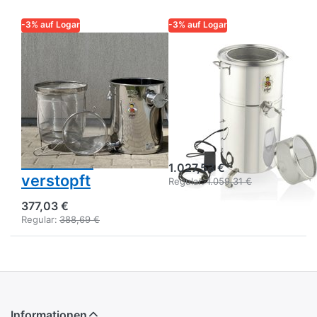
-3% auf Logar
-3% auf Logar
LOGAR – QUALITÄT UND
LOGAR – QUALITÄT UND
ZUVERLÄSSIGKEIT FÜR
ZUVERLÄSSIGKEIT FÜR
IMKER
IMKER
Logar 35 kg
Logar
Unterstell-
Siebanlage mit
Siebkanne mit
rotierendem
einem Sieb, das
Feinfiltersieb
sich nicht
1.027,53 €
verstopft
Regular:
1.059,31 €
377,03 €
Regular:
388,69 €
Informationen