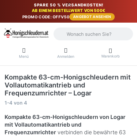
SPARE 50 % VERSANDKOSTEN!
AB EINEM BESTELLWERT VON 500€
PROMO CODE: OFFV50
ANGEBOT ANSEHEN
Geben Sie einen Suchbegriff ein. Währ
Warenkorb
Menü
Anmelden
Kompakte 63-cm-Honigschleudern mit
Vollautomatikantrieb und
Frequenzumrichter – Logar
Suchergebnisse:
1-4
von
4
Kompakte 63-cm-Honigschleudern von Logar
mit Vollautomatikantrieb und
Frequenzumrichter
verbinden die bewährte 63