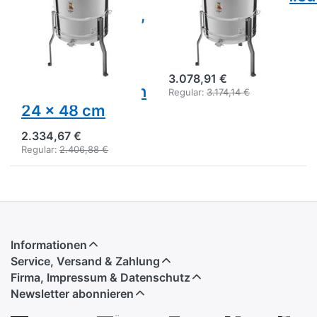
Radialschleuder,
Doppeltaschen,
Kessel 63 cm,
vollelektro.
Vollautomatik
Kessel 63 cm
Antrieb, Motor
3.078,91 €
110W, Rähmchen
Regular:
3.174,14 €
24 x 48 cm
2.334,67 €
Regular:
2.406,88 €
Informationen
Service, Versand & Zahlung
Firma, Impressum & Datenschutz
Newsletter abonnieren