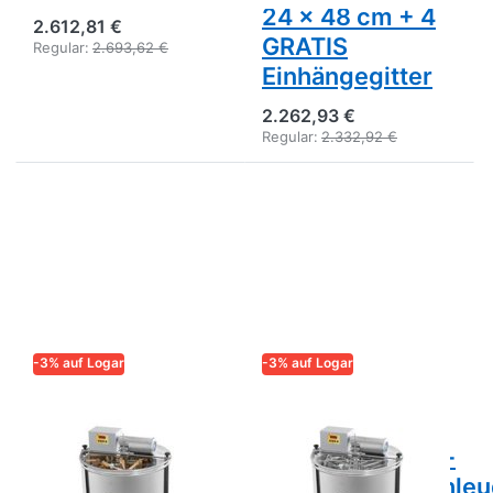
24 x 48 cm + 4
2.612,81 €
GRATIS
Regular:
2.693,62 €
Einhängegitter
2.262,93 €
Regular:
2.332,92 €
-3% auf Logar
-3% auf Logar
LOGAR – QUALITÄT UND
LOGAR – QUALITÄT UND
ZUVERLÄSSIGKEIT FÜR
ZUVERLÄSSIGKEIT FÜR
IMKER
IMKER
Logar 12/8-
Logar 8-Waben -
Waben-
Selbstwendeschleu