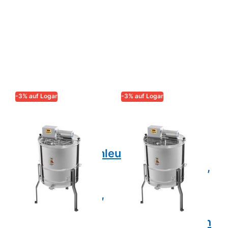
-3% auf Logar
-3% auf Logar
LOGAR – QUALITÄT UND
LOGAR – QUALITÄT UND
ZUVERLÄSSIGKEIT FÜR
ZUVERLÄSSIGKEIT FÜR
IMKER
IMKER
Logar 4-Waben-
Logar 20/8-
Selbstwendeschleuder,
Waben-
Kessel 63 cm,
Radialschleuder,
Motor 110W,
Kessel 63 cm,
vollelektronisch,
Vollautomatik
Rähmchen 23 x
Antrieb, Motor
48 cm
110W, Rähmchen