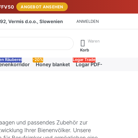
FFV50
ANGEBOT ANSEHEN
2, Vermis d.o.o., Slowenien
ANMELDEN
isch erste Ergebnisse. Drücken Sie die Eingabetaste, um alle 
Waren
Korb
en Räuberei
-20%
Logar Trade
enenkorridor
Honey blanket
Logar PDF-Katalog
waagen und passendes Zubehör zur
icklung Ihrer Bienenvölker. Unsere
 für Berufsimker und ermöglichen eine