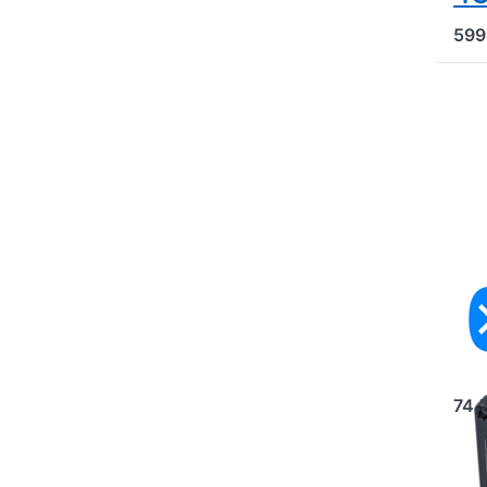
599
3x
Te
Se
74,