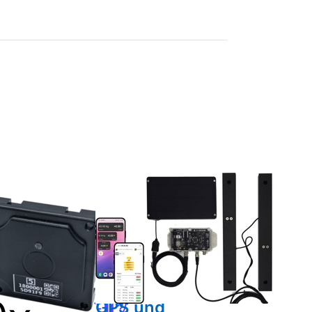
luetooth
BEESCALES
Bienenstockwaage
ratur-
zum
or
Monitoring
€
von einem
Bienenstock +
GPS und