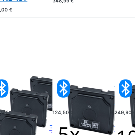
348,99 €
,00 €
 Bluetooth
5x Bluetooth
10x B
mperatur-
Temperatur-
Tempe
nsor
Sensor
Sens
70 €
124,50 €
249,90 