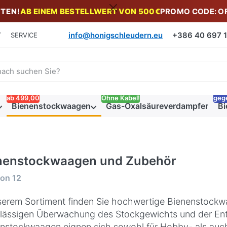
TEN!
AB EINEM BESTELLWERT VON 500€
PROMO CODE: O
info@honigschleudern.eu
+386 40 697 19
T
SERVICE
 einen Suchbegriff ein. Während Sie tippen, erscheinen automat
ab 499,00
Ohne Kabel!
geg
Bienenstockwaagen
Gas-Oxalsäureverdampfer
Bi
nenstockwaagen und Zubehör
rgebnisse:
on
12
serem Sortiment finden Sie hochwertige Bienenstock
lässigen Überwachung des Stockgewichts und der Entw
nstockwaagen eignen sich sowohl für Hobby- als auch