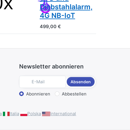
Diebstahlalarm,
4G NB-IoT
499,00 €
Newsletter abonnieren
Absenden
Aktion wählen
Abonnieren
Abbestellen
a
Italia
Polska
International