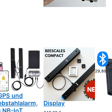
SCALES
BEESCALES
Bluet
enenstockwaage
Beescales
Tempe
um
Compact
29,89 €
nitoring
Bienenstockwaage
n zwei
für ein
enenstöcken
Bienenvolk mit
GPS und
drahtlosem
ebstahlalarm,
Display
 NB-IoT