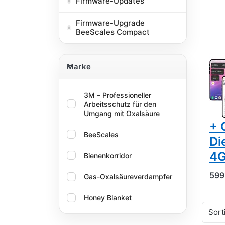
Firmware-Updates
Firmware-Upgrade
BeeScales Compact
BEE
Bi
Marke
z
Marke
Mo
vo
3M – Professioneller
Arbeitsschutz für den
Bi
Umgang mit Oxalsäure
+ 
BeeScales
Di
4G
Bienenkorridor
599
Gas-Oxalsäureverdampfer
Honey Blanket
Sort
Logar – Qualität und