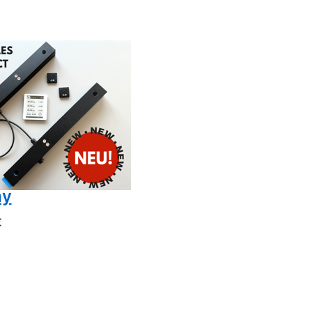
S
ales
act
enstockwaage
n
nvolk mit
losem
ay
€