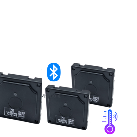
ooth-
2x Bluetooth
ratursensor
Temperatur-
Sensor
49,80 €