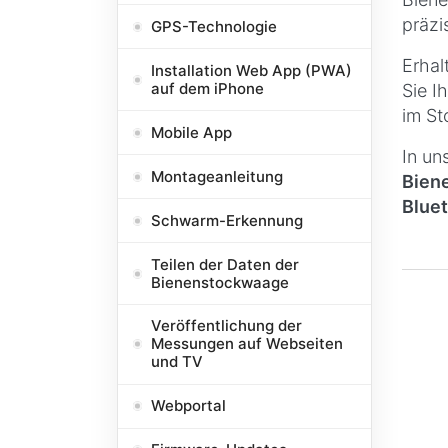
präzi
GPS-Technologie
Erhal
Installation Web App (PWA)
auf dem iPhone
Sie I
im St
Mobile App
In un
Montageanleitung
Bien
Blue
Schwarm-Erkennung
Teilen der Daten der
Bienenstockwaage
Veröffentlichung der
Messungen auf Webseiten
und TV
Webportal