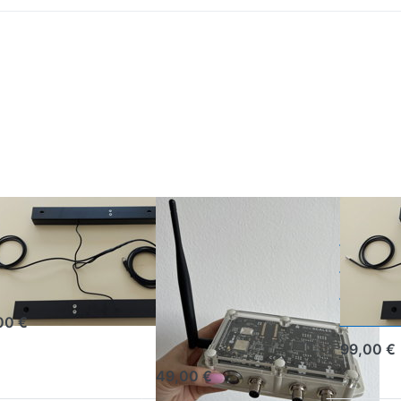
SCALES
BEESCALES
BEESCALE
utraumtemperatur-
Externe GSM-
2x
d
Antenne für
Brutr
ftfeuchtigkeitssensor
Standort mit
und
schlechtem
Luftf
00 €
Mobilfunkempfang
99,00 €
49,00 €