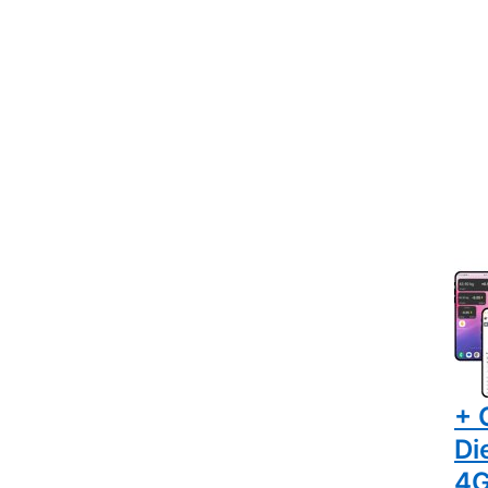
BEE
Bi
z
Mo
vo
Bi
+ 
Di
4G