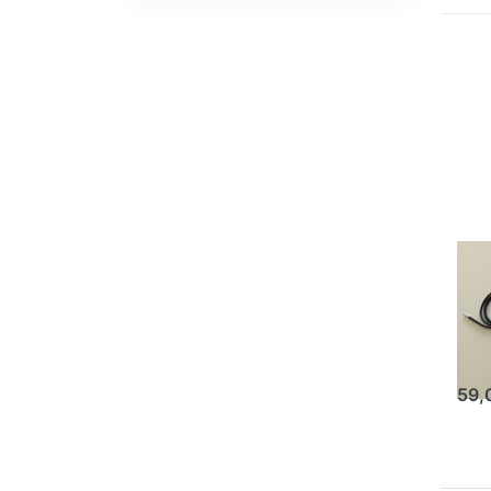
Zuverlässigkeit für Imker
Oxlica
BEE
Br
un
Lu
59,