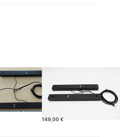
S
BEESCALES
Gewichtssensor
aumtemperatur-
aus Aluminium
für die
euchtigkeitssensor
Bienenstockwaage
149,00 €