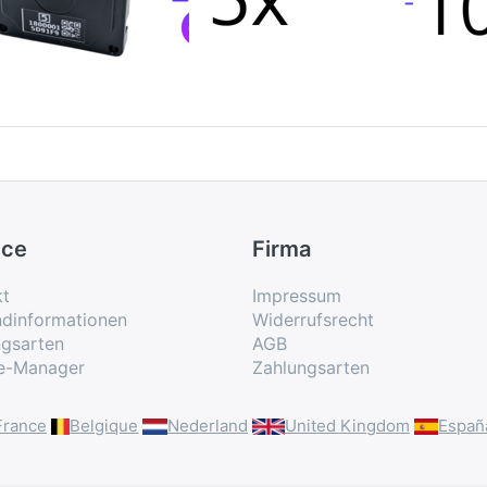
ice
Firma
kt
Impressum
ndinformationen
Widerrufsrecht
ngsarten
AGB
e-Manager
Zahlungsarten
France
Belgique
Nederland
United Kingdom
Españ