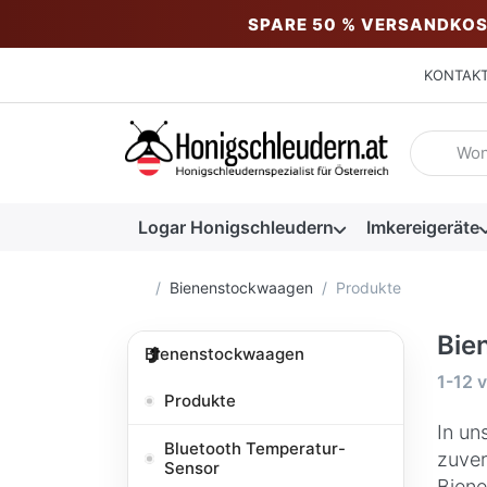
SPARE 50 % VERSANDKOS
KONTAK
Geben Sie
Logar Honigschleudern
Imkereigeräte
Startseite
Bienenstockwaagen
Produkte
Bie
Bienenstockwaagen
Suche
1-12
v
Produkte
In un
Bluetooth Temperatur-
zuver
Sensor
Biene