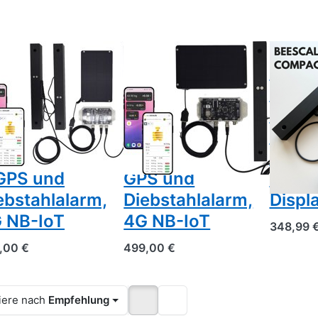
SCALES
BEESCALES
BEESCALE
enenstockwaage
Bienenstockwaage
Beesc
um
zum
Comp
nitoring
Monitoring
Bien
n zwei
von einem
für ei
enenstöcken
Bienenstock +
Biene
GPS und
GPS und
draht
ebstahlalarm,
Diebstahlalarm,
Displ
 NB-IoT
4G NB-IoT
348,99 
,00 €
499,00 €
iere nach
Empfehlung