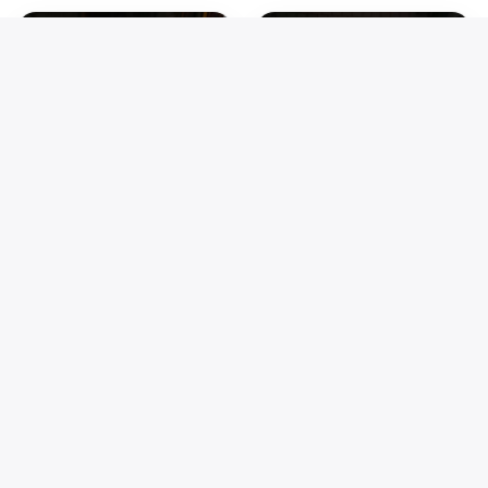
Herr Renggli
Frau Renggli