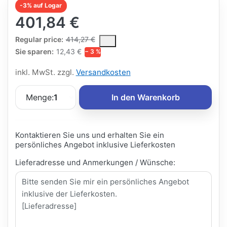
-3% auf Logar
401,84 €
The Regular Price is the median selling price paid by customers
Regular price:
414,27 €
Sie sparen:
12,43 €
− 3 %
inkl. MwSt. zzgl.
Versandkosten
Menge:
1
In den Warenkorb
Kontaktieren Sie uns und erhalten Sie ein
persönliches Angebot inklusive Lieferkosten
Lieferadresse und Anmerkungen / Wünsche: