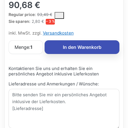
90,68 €
The Regular Price is the median selling price paid by customers
Regular price:
93,49 €
Sie sparen:
2,80 €
− 3 %
inkl. MwSt. zzgl.
Versandkosten
Menge:
1
In den Warenkorb
Kontaktieren Sie uns und erhalten Sie ein
persönliches Angebot inklusive Lieferkosten
Lieferadresse und Anmerkungen / Wünsche: