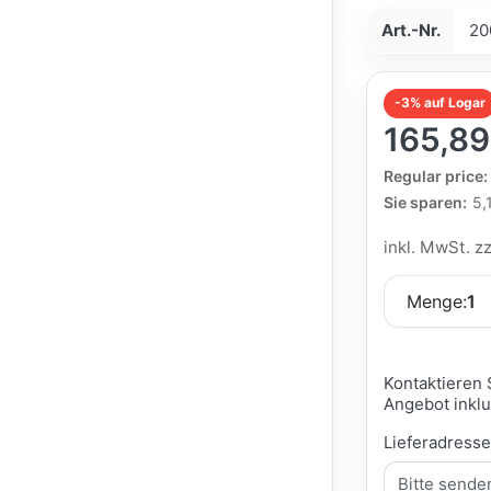
Art.-Nr.
20
-3% auf Logar
165,89
The Regular Pri
Regular price:
Sie sparen:
5,
inkl. MwSt. z
Menge:
1
Kontaktieren 
Angebot inklu
Lieferadress