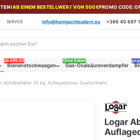
TEN!
AB EINEM BESTELLWERT VON 500€
PROMO CODE: O
info@honigschleudern.eu
+386 40 697 19
T
SERVICE
 einen Suchbegriff ein. Während Sie tippen, erscheinen automat
ab 499,00
Ohne Kabel!
geg
Bienenstockwaagen
Gas-Oxalsäureverdampfer
Bi
r Abfüllbehälter 35 kg, Auflagedeckel, Quetschhahn
Logar Ab
Auflage