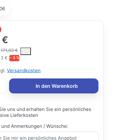
06
 €
ce is the median selling price paid by customers for a product, excl
171,02 €
13 €
− 3 %
zgl.
Versandkosten
In den Warenkorb
Sie uns und erhalten Sie ein persönliches
sive Lieferkosten
e und Anmerkungen / Wünsche: