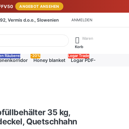
FFV50
ANGEBOT ANSEHEN
2, Vermis d.o.o., Slowenien
ANMELDEN
isch erste Ergebnisse. Drücken Sie die Eingabetaste, um alle 
Waren
Korb
en Räuberei
-20%
Logar Trade
enenkorridor
Honey blanket
Logar PDF-Katalog
füllbehälter 35 kg,
deckel, Quetschhahn