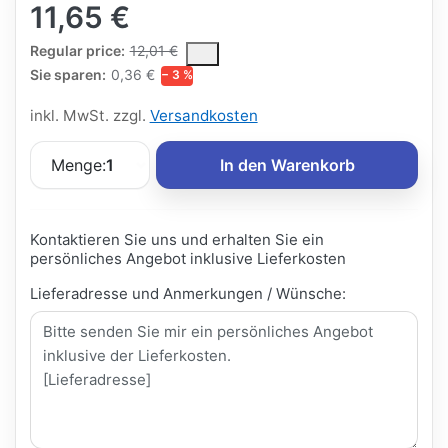
11,65 €
The Regular Price is the median selling price paid by customers
Regular price:
12,01 €
Sie sparen:
0,36 €
− 3 %
inkl. MwSt. zzgl.
Versandkosten
Menge:
1
In den Warenkorb
Kontaktieren Sie uns und erhalten Sie ein
persönliches Angebot inklusive Lieferkosten
Lieferadresse und Anmerkungen / Wünsche: