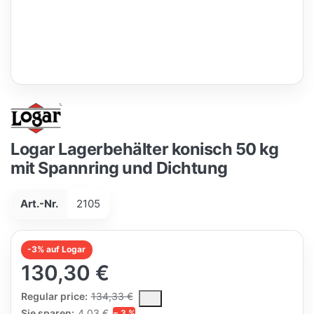
Logar Lagerbehälter konisch 50 kg
mit Spannring und Dichtung
Art.-Nr.
2105
-3% auf Logar
130,30 €
The Regular Price is the median selling price paid by customers
Regular price:
134,33 €
Sie sparen:
4,03 €
− 3 %