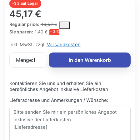
-3% auf Logar
45,17 €
The Regular Price is the median selling price paid by customers
Regular price:
46,57 €
Sie sparen:
1,40 €
− 3 %
inkl. MwSt. zzgl.
Versandkosten
Menge:
1
In den Warenkorb
Kontaktieren Sie uns und erhalten Sie ein
persönliches Angebot inklusive Lieferkosten
Lieferadresse und Anmerkungen / Wünsche: