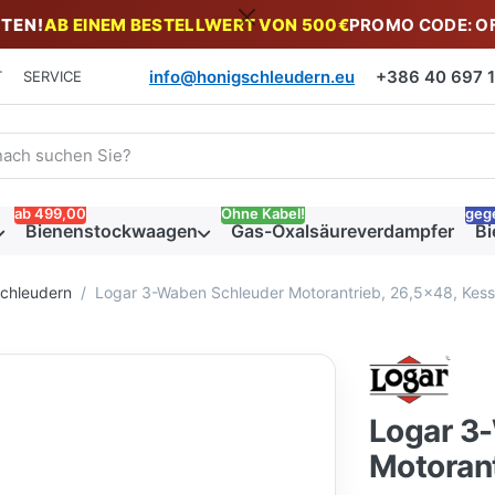
TEN!
AB EINEM BESTELLWERT VON 500€
PROMO CODE: O
info@honigschleudern.eu
+386 40 697 19
T
SERVICE
 einen Suchbegriff ein. Während Sie tippen, erscheinen automat
ab 499,00
Ohne Kabel!
geg
Bienenstockwaagen
Gas-Oxalsäureverdampfer
Bi
schleudern
Logar 3-Waben Schleuder Motorantrieb, 26,5x48, Kess
Logar 3
Motorant