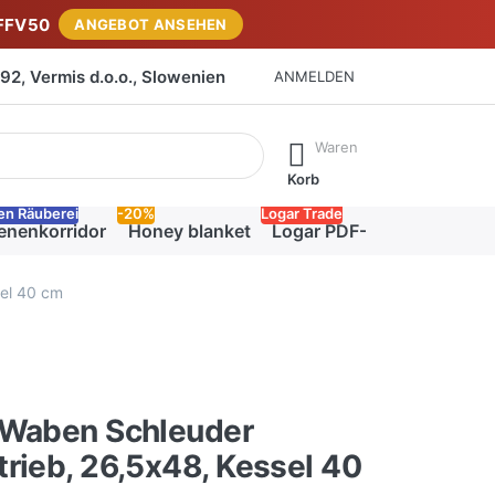
FFV50
ANGEBOT ANSEHEN
2, Vermis d.o.o., Slowenien
ANMELDEN
isch erste Ergebnisse. Drücken Sie die Eingabetaste, um alle 
Waren
Korb
en Räuberei
-20%
Logar Trade
enenkorridor
Honey blanket
Logar PDF-Katalog
el 40 cm
-Waben Schleuder
rieb, 26,5x48, Kessel 40