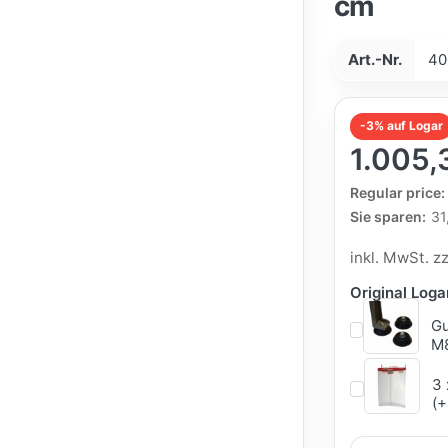
cm
Art.-Nr.
40
-3% auf Logar
1.005,
The Regular Pri
Regular price:
Sie sparen:
31
inkl. MwSt. z
Original Log
Gu
M8
3 
(+