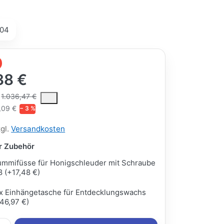
04
38 €
ce is the median selling price paid by customers for a product, excl
1.036,47 €
,09 €
− 3 %
zgl.
Versandkosten
ar Zubehör
mmifüsse für Honigschleuder mit Schraube
 (+17,48 €)
x Einhängetasche für Entdecklungswachs
46,97 €)