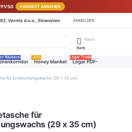
FFV50
ANGEBOT ANSEHEN
2, Vermis d.o.o., Slowenien
ANMELDEN
isch erste Ergebnisse. Drücken Sie die Eingabetaste, um alle 
Waren
Korb
en Räuberei
-20%
Logar Trade
enenkorridor
Honey blanket
Logar PDF-Katalog
he für Entdecklungswachs (29 x 35 cm)
tasche für
lungswachs (29 x 35 cm)