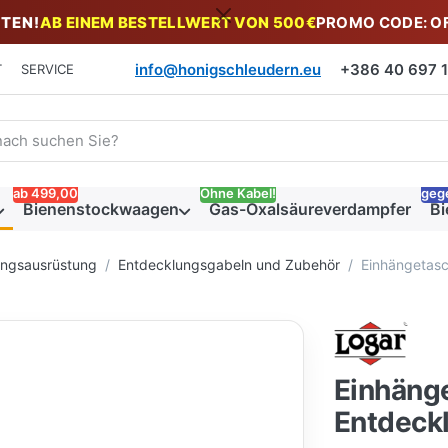
TEN!
AB EINEM BESTELLWERT VON 500€
PROMO CODE: O
info@honigschleudern.eu
+386 40 697 19
T
SERVICE
 einen Suchbegriff ein. Während Sie tippen, erscheinen automat
ab 499,00
Ohne Kabel!
geg
Bienenstockwaagen
Gas-Oxalsäureverdampfer
Bi
ungsausrüstung
Entdecklungsgabeln und Zubehör
Einhängetasc
Einhänge
Entdeck