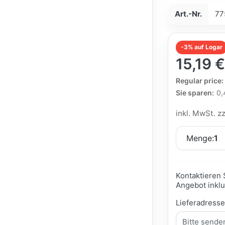
Art.-Nr.
77
-3% auf Logar
15,19 
The Regular Pri
Regular price:
Sie sparen:
0,
inkl. MwSt. z
Menge:
1
Kontaktieren 
Angebot inklu
Lieferadress