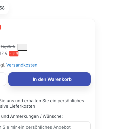
58
€
ce is the median selling price paid by customers for a product, excl
15,66 €
47 €
− 3 %
zgl.
Versandkosten
In den Warenkorb
Sie uns und erhalten Sie ein persönliches
sive Lieferkosten
e und Anmerkungen / Wünsche: