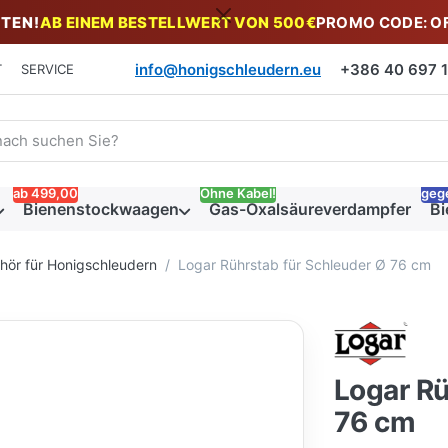
TEN!
AB EINEM BESTELLWERT VON 500€
PROMO CODE: O
info@honigschleudern.eu
+386 40 697 19
T
SERVICE
 einen Suchbegriff ein. Während Sie tippen, erscheinen automat
ab 499,00
Ohne Kabel!
geg
Bienenstockwaagen
Gas-Oxalsäureverdampfer
Bi
ehör für Honigschleudern
Logar Rührstab für Schleuder Ø 76 cm
Logar Rü
76 cm