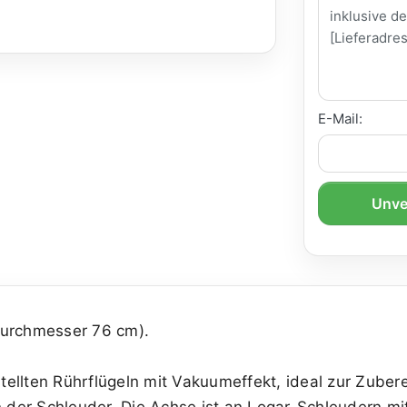
E-Mail:
Unve
durchmesser 76 cm).
tellten Rührflügeln mit Vakuumeffekt, ideal zur Zube
in der Schleuder. Die Achse ist an Logar-Schleudern 