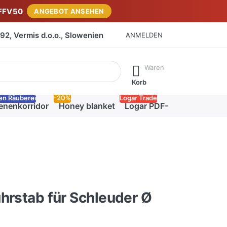
FFV50
ANGEBOT ANSEHEN
2, Vermis d.o.o., Slowenien
ANMELDEN
isch erste Ergebnisse. Drücken Sie die Eingabetaste, um alle 
Waren
Korb
en Räuberei
-20%
Logar Trade
enenkorridor
Honey blanket
Logar PDF-Katalog
hrstab für Schleuder Ø