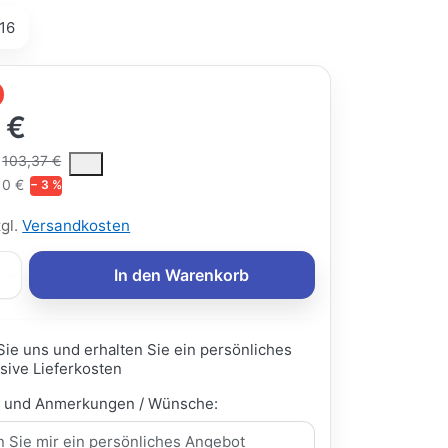
16
 €
ce is the median selling price paid by customers for a product, excl
103,37 €
10 €
− 3 %
zgl.
Versandkosten
In den Warenkorb
Sie uns und erhalten Sie ein persönliches
sive Lieferkosten
e und Anmerkungen / Wünsche: