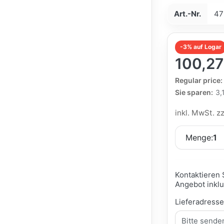
Art.-Nr.
47
-3% auf Logar
100,27
The Regular Pri
Regular price:
Sie sparen:
3,
inkl. MwSt. z
Menge:
1
Kontaktieren 
Angebot inklu
Lieferadress