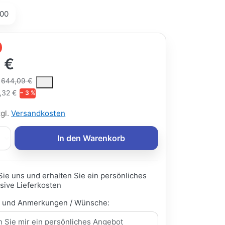
00
 €
ce is the median selling price paid by customers for a product, excl
644,09 €
,32 €
− 3 %
zgl.
Versandkosten
In den Warenkorb
Sie uns und erhalten Sie ein persönliches
sive Lieferkosten
e und Anmerkungen / Wünsche: