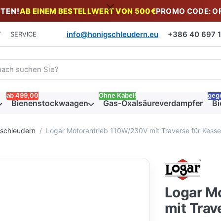
TEN!
AB EINEM BESTELLWERT VON 500€
PROMO CODE: O
info@honigschleudern.eu
+386 40 697 19
T
SERVICE
 einen Suchbegriff ein. Während Sie tippen, erscheinen automat
ab 499,00
Ohne Kabel!
geg
Bienenstockwaagen
Gas-Oxalsäureverdampfer
Bi
gschleudern
Logar Motorantrieb 110W/230V mit Traverse für Kesse
Logar M
mit Trav