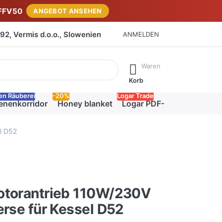
FFV50
ANGEBOT ANSEHEN
2, Vermis d.o.o., Slowenien
ANMELDEN
isch erste Ergebnisse. Drücken Sie die Eingabetaste, um alle 
Waren
Korb
en Räuberei
-20%
Logar Trade
enenkorridor
Honey blanket
Logar PDF-Katalog
l D52
otorantrieb 110W/230V
erse für Kessel D52