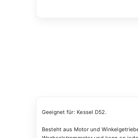
Geeignet für: Kessel D52.
Besteht aus Motor und Winkelgetriebe
Wechselstrommotor und kann an jede L