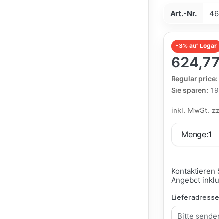
Art.-Nr.
46
-3% auf Logar
624,77
The Regular Pri
Regular price:
Sie sparen:
19
inkl. MwSt. z
Menge:
1
Kontaktieren 
Angebot inklu
Lieferadress