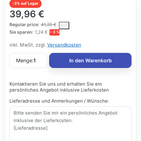
-3% auf Logar
39,96 €
The Regular Price is the median selling price paid by customers
Regular price:
41,20 €
Sie sparen:
1,24 €
− 3 %
inkl. MwSt. zzgl.
Versandkosten
Menge:
1
In den Warenkorb
Kontaktieren Sie uns und erhalten Sie ein
persönliches Angebot inklusive Lieferkosten
Lieferadresse und Anmerkungen / Wünsche: