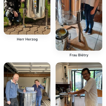
Herr Herzog
Frau Blétry