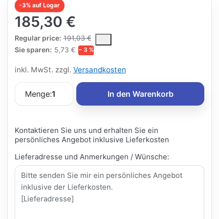
-3% auf Logar
185,30 €
The Regular Price is the median selling price paid by customers
Regular price:
191,03 €
Sie sparen:
5,73 €
− 3 %
inkl. MwSt. zzgl.
Versandkosten
Menge:
1
In den Warenkorb
Kontaktieren Sie uns und erhalten Sie ein
persönliches Angebot inklusive Lieferkosten
Lieferadresse und Anmerkungen / Wünsche: