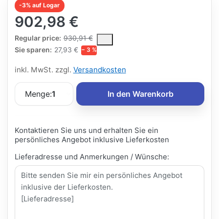
-3% auf Logar
902,98 €
The Regular Price is the median selling price paid by customers
Regular price:
930,91 €
Sie sparen:
27,93 €
− 3 %
inkl. MwSt. zzgl.
Versandkosten
Menge:
1
In den Warenkorb
Kontaktieren Sie uns und erhalten Sie ein
persönliches Angebot inklusive Lieferkosten
Lieferadresse und Anmerkungen / Wünsche: