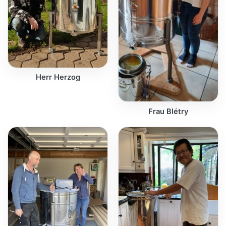
Herr Herzog
Frau Blétry