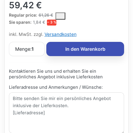
59,42 €
The Regular Price is the median selling price paid by customers
Regular price:
61,26 €
Sie sparen:
1,84 €
− 3 %
inkl. MwSt. zzgl.
Versandkosten
Menge:
1
In den Warenkorb
Kontaktieren Sie uns und erhalten Sie ein
persönliches Angebot inklusive Lieferkosten
Lieferadresse und Anmerkungen / Wünsche: