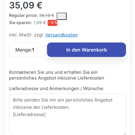
35,09 €
The Regular Price is the median selling price paid by customers
Regular price:
36,18 €
Sie sparen:
1,09 €
− 3 %
inkl. MwSt. zzgl.
Versandkosten
Menge:
1
In den Warenkorb
Kontaktieren Sie uns und erhalten Sie ein
persönliches Angebot inklusive Lieferkosten
Lieferadresse und Anmerkungen / Wünsche: