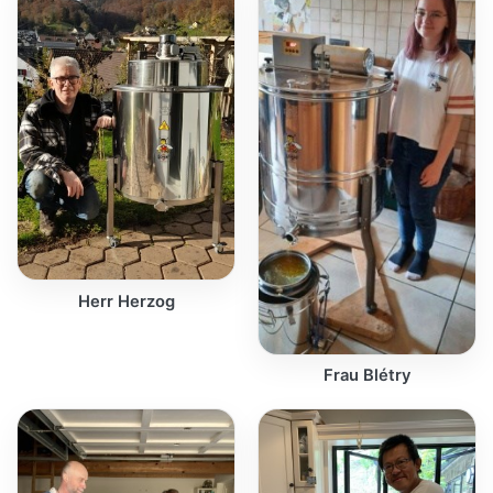
Herr Herzog
Frau Blétry