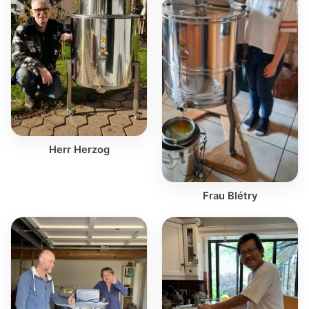
Herr Herzog
Frau Blétry