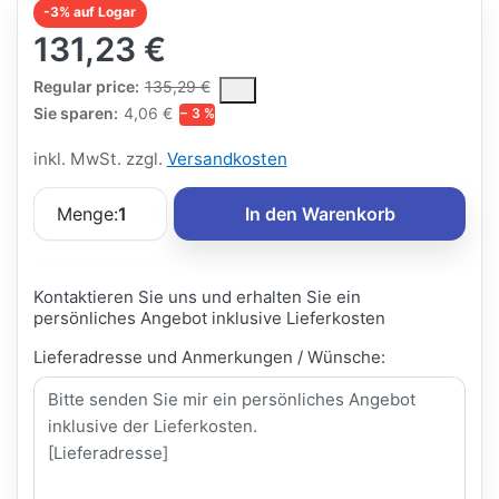
-3% auf Logar
131,23 €
The Regular Price is the median selling price paid by customers
Regular price:
135,29 €
Sie sparen:
4,06 €
− 3 %
inkl. MwSt. zzgl.
Versandkosten
Menge:
1
In den Warenkorb
Kontaktieren Sie uns und erhalten Sie ein
persönliches Angebot inklusive Lieferkosten
Lieferadresse und Anmerkungen / Wünsche: