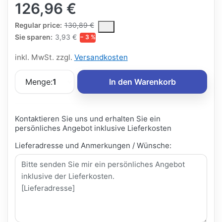
126,96 €
The Regular Price is the median selling price paid by customers
Regular price:
130,89 €
Sie sparen:
3,93 €
− 3 %
inkl. MwSt. zzgl.
Versandkosten
Menge:
1
In den Warenkorb
Kontaktieren Sie uns und erhalten Sie ein
persönliches Angebot inklusive Lieferkosten
Lieferadresse und Anmerkungen / Wünsche: