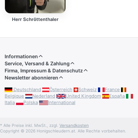
Herr Schröttenthaler
Informationen
Service, Versand & Zahlung
Firma, Impressum & Datenschutz
Newsletter abonnieren
Deutschland
Österreich
Schweiz
France
Belgique
Nederland
United Kingdom
España
Italia
Polska
International
* Alle Preise inkl. MwSt., zzgl.
Versandkosten
Copyright © 2026 Honigschleudern.at. Alle Rechte vorbehalten.