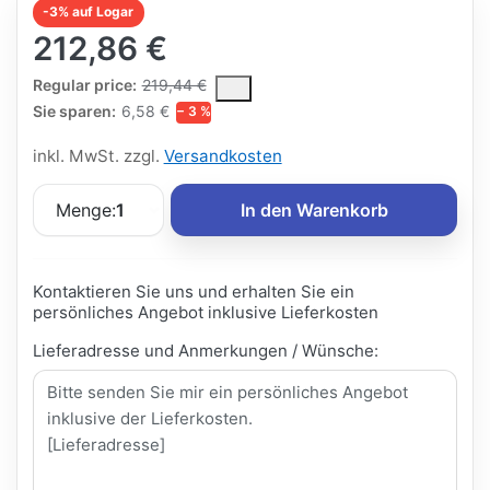
-3% auf Logar
212,86 €
The Regular Price is the median selling price paid by customers
Regular price:
219,44 €
Sie sparen:
6,58 €
− 3 %
inkl. MwSt. zzgl.
Versandkosten
Menge:
1
In den Warenkorb
Kontaktieren Sie uns und erhalten Sie ein
persönliches Angebot inklusive Lieferkosten
Lieferadresse und Anmerkungen / Wünsche: