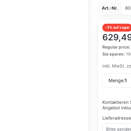
Art.-Nr.
80
-3% auf Logar
629,49
The Regular Pri
Regular price:
Sie sparen:
19
inkl. MwSt. z
Menge:
1
Kontaktieren 
Angebot inklu
Lieferadress