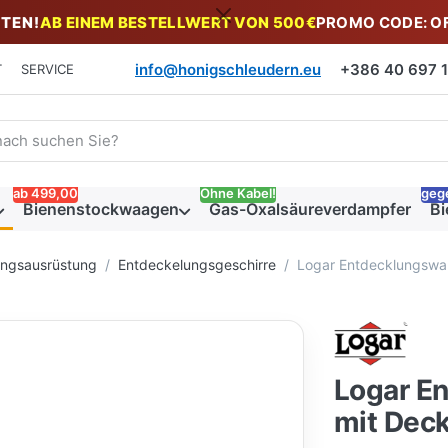
TEN!
AB EINEM BESTELLWERT VON 500€
PROMO CODE: O
info@honigschleudern.eu
+386 40 697 19
T
SERVICE
 einen Suchbegriff ein. Während Sie tippen, erscheinen automat
ab 499,00
Ohne Kabel!
geg
Bienenstockwaagen
Gas-Oxalsäureverdampfer
Bi
ungsausrüstung
Entdeckelungsgeschirre
Logar Entdecklungswa
Logar E
mit Deck