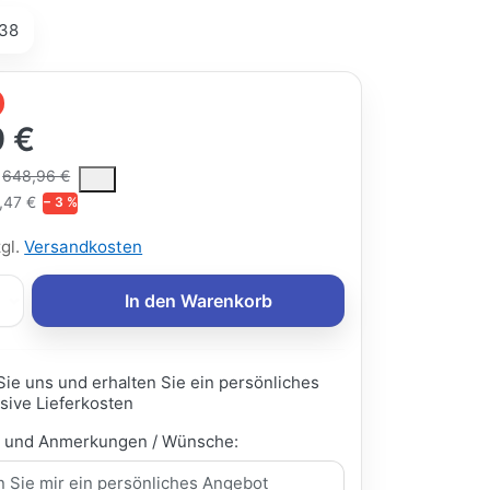
38
 €
ce is the median selling price paid by customers for a product, excl
648,96 €
,47 €
− 3 %
zgl.
Versandkosten
In den Warenkorb
Sie uns und erhalten Sie ein persönliches
sive Lieferkosten
e und Anmerkungen / Wünsche: