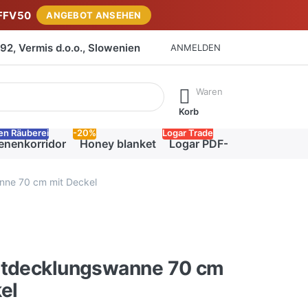
FFV50
ANGEBOT ANSEHEN
2, Vermis d.o.o., Slowenien
ANMELDEN
isch erste Ergebnisse. Drücken Sie die Eingabetaste, um alle 
Waren
Korb
en Räuberei
-20%
Logar Trade
enenkorridor
Honey blanket
Logar PDF-Katalog
nne 70 cm mit Deckel
ntdecklungswanne 70 cm
el