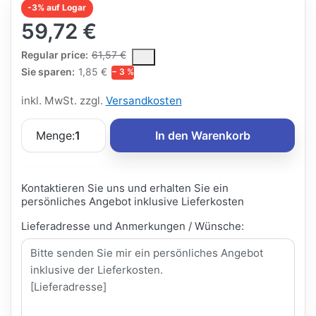
-3% auf Logar
59,72 €
The Regular Price is the median selling price paid by customers
Regular price:
61,57 €
Sie sparen:
1,85 €
− 3 %
inkl. MwSt. zzgl.
Versandkosten
Menge:
1
In den Warenkorb
Kontaktieren Sie uns und erhalten Sie ein
persönliches Angebot inklusive Lieferkosten
Lieferadresse und Anmerkungen / Wünsche: