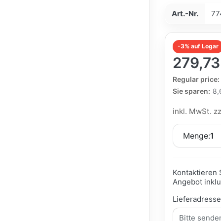
Art.-Nr.
77
-3% auf Logar
279,73
The Regular Pri
Regular price:
Sie sparen:
8,
inkl. MwSt. z
Menge:
1
Kontaktieren 
Angebot inklu
Lieferadress