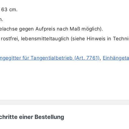
 63 cm.
m.
telachse gegen Aufpreis nach Maß möglich).
t rostfrei, lebensmitteltauglich (siehe Hinweis in Tech
ängegitter für Tangentialbetrieb (Art. 7761)
,
Einhängeta
hritte einer Bestellung