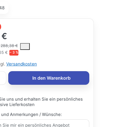
48
 €
ce is the median selling price paid by customers for a product, excl
288,38 €
65 €
− 3 %
zgl.
Versandkosten
In den Warenkorb
Sie uns und erhalten Sie ein persönliches
sive Lieferkosten
e und Anmerkungen / Wünsche: