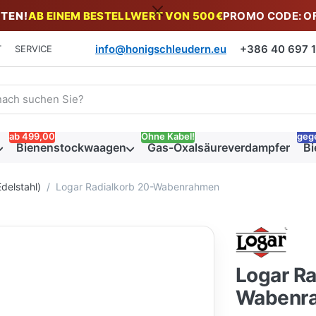
TEN!
AB EINEM BESTELLWERT VON 500€
PROMO CODE: O
info@honigschleudern.eu
+386 40 697 19
T
SERVICE
 einen Suchbegriff ein. Während Sie tippen, erscheinen automat
ab 499,00
Ohne Kabel!
geg
Bienenstockwaagen
Gas-Oxalsäureverdampfer
Bi
delstahl)
Logar Radialkorb 20-Wabenrahmen
Logar Ra
Wabenr