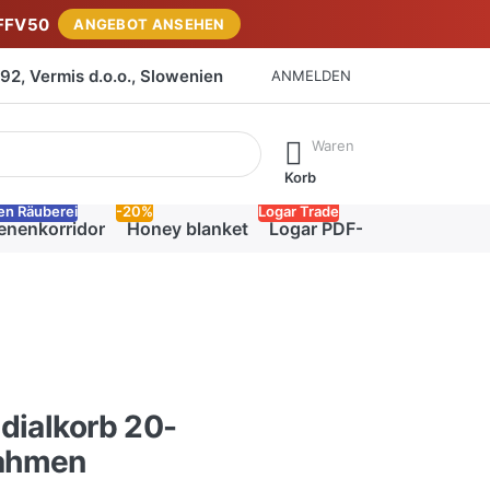
FFV50
ANGEBOT ANSEHEN
2, Vermis d.o.o., Slowenien
ANMELDEN
isch erste Ergebnisse. Drücken Sie die Eingabetaste, um alle 
Waren
Korb
en Räuberei
-20%
Logar Trade
enenkorridor
Honey blanket
Logar PDF-Katalog
dialkorb 20-
ahmen