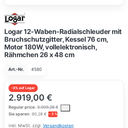
Logar 12-Waben-Radialschleuder mit
Bruchschutzgitter, Kessel 76 cm,
Motor 180W, vollelektronisch,
Rähmchen 26 x 48 cm
Art.-Nr.
4580
-3% auf Logar
2.919,00 €
The Regular Price is the median selling price paid by customers
Regular price:
3.009,28 €
Sie sparen:
90,28 €
− 3 %
inkl. MwSt. zzgl.
Versandkosten