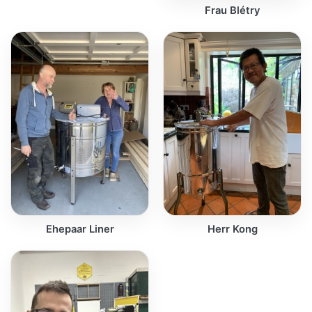
Frau Blétry
Ehepaar Liner
Herr Kong