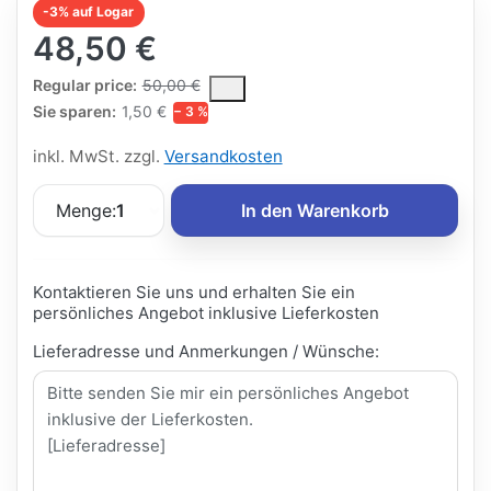
-3% auf Logar
48,50 €
The Regular Price is the median selling price paid by customers
Regular price:
50,00 €
Sie sparen:
1,50 €
− 3 %
inkl. MwSt. zzgl.
Versandkosten
Menge:
1
In den Warenkorb
Kontaktieren Sie uns und erhalten Sie ein
persönliches Angebot inklusive Lieferkosten
Lieferadresse und Anmerkungen / Wünsche: