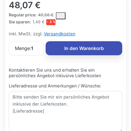
48,07 €
The Regular Price is the median selling price paid by customers
Regular price:
49,56 €
Sie sparen:
1,49 €
− 3 %
inkl. MwSt. zzgl.
Versandkosten
Menge:
1
In den Warenkorb
Kontaktieren Sie uns und erhalten Sie ein
persönliches Angebot inklusive Lieferkosten
Lieferadresse und Anmerkungen / Wünsche: