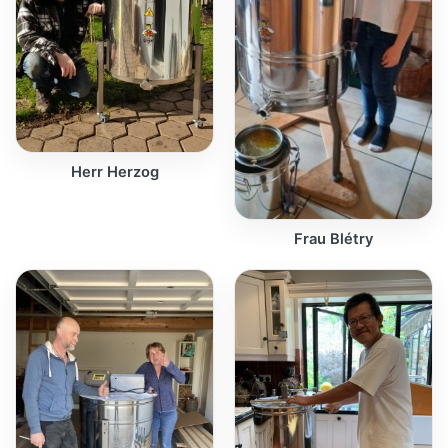
Herr Herzog
Frau Blétry