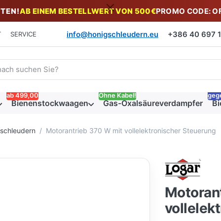
TEN!
AB EINEM BESTELLWERT VON 500€
PROMO CODE: O
info@honigschleudern.eu
+386 40 697 19
T
SERVICE
 einen Suchbegriff ein. Während Sie tippen, erscheinen automat
ab 499,00
Ohne Kabel!
geg
Bienenstockwaagen
Gas-Oxalsäureverdampfer
Bi
gschleudern
Motorantrieb 370 W mit vollelektronischer Steuerung
Motoran
vollelek