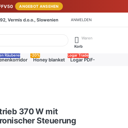
FFV50
ANGEBOT ANSEHEN
2, Vermis d.o.o., Slowenien
ANMELDEN
isch erste Ergebnisse. Drücken Sie die Eingabetaste, um alle 
Waren
Korb
en Räuberei
-20%
Logar Trade
enenkorridor
Honey blanket
Logar PDF-Katalog
trieb 370 W mit
tronischer Steuerung