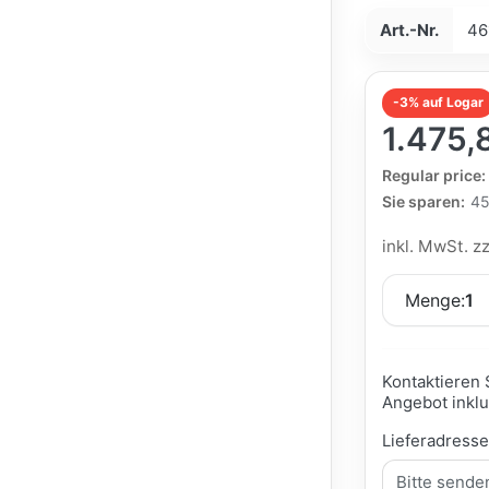
Art.-Nr.
46
-3% auf Logar
1.475,
The Regular Pri
Regular price:
Sie sparen:
45
inkl. MwSt. z
Menge:
1
Kontaktieren 
Angebot inklu
Lieferadress