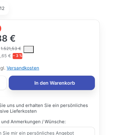
12
88 €
ce is the median selling price paid by customers for a product, excl
1.521,53 €
,65 €
− 3 %
zgl.
Versandkosten
In den Warenkorb
Sie uns und erhalten Sie ein persönliches
sive Lieferkosten
e und Anmerkungen / Wünsche: