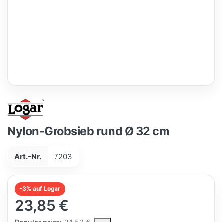
Nylon-Grobsieb rund Ø 32 cm
Art.-Nr.
7203
-3% auf Logar
23,85 €
The Regular Price is the median selling price paid by customers
Regular price:
24,59 €