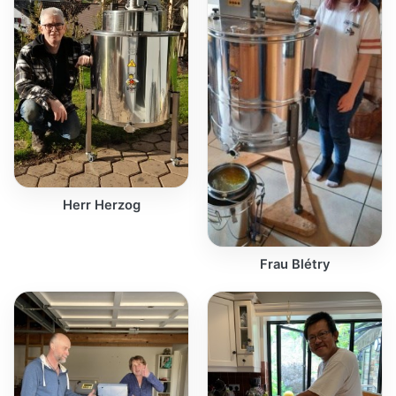
Herr Herzog
Frau Blétry