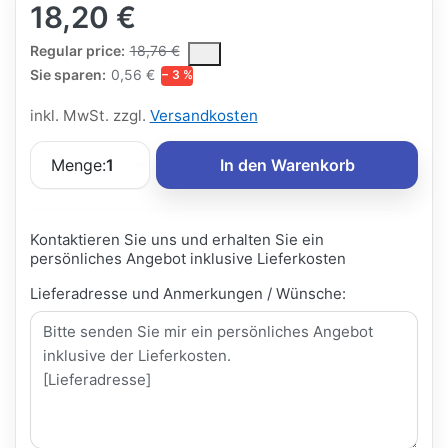
18,20 €
The Regular Price is the median selling price paid by customers
Regular price:
18,76 €
Sie sparen:
0,56 €
− 3 %
inkl. MwSt. zzgl.
Versandkosten
Menge:
1
In den Warenkorb
Kontaktieren Sie uns und erhalten Sie ein
persönliches Angebot inklusive Lieferkosten
Lieferadresse und Anmerkungen / Wünsche: