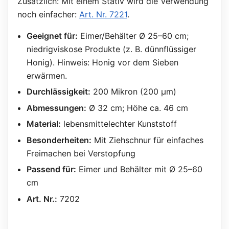
Zusätzlich: Mit einem Stativ wird die Verwendung
noch einfacher:
Art. Nr. 7221
.
Geeignet für:
Eimer/Behälter Ø 25–60 cm;
niedrigviskose Produkte (z. B. dünnflüssiger
Honig). Hinweis: Honig vor dem Sieben
erwärmen.
Durchlässigkeit:
200 Mikron (200 µm)
Abmessungen:
Ø 32 cm; Höhe ca. 46 cm
Material:
lebensmittelechter Kunststoff
Besonderheiten:
Mit Ziehschnur für einfaches
Freimachen bei Verstopfung
Passend für:
Eimer und Behälter mit Ø 25–60
cm
Art. Nr.:
7202