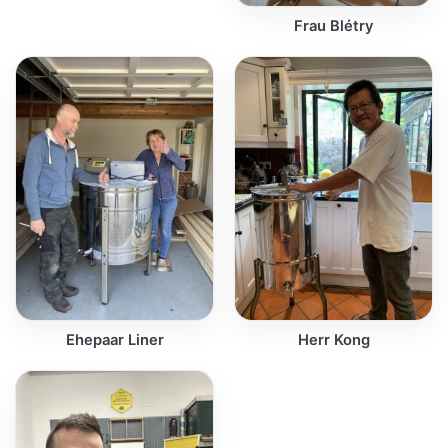
Frau Blétry
Ehepaar Liner
Herr Kong