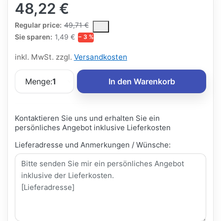
48,22 €
The Regular Price is the median selling price paid by customers
Regular price:
49,71 €
Sie sparen:
1,49 €
− 3 %
inkl. MwSt. zzgl.
Versandkosten
Menge:
1
In den Warenkorb
Kontaktieren Sie uns und erhalten Sie ein
persönliches Angebot inklusive Lieferkosten
Lieferadresse und Anmerkungen / Wünsche: