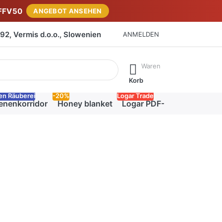
FFV50
ANGEBOT ANSEHEN
2, Vermis d.o.o., Slowenien
ANMELDEN
isch erste Ergebnisse. Drücken Sie die Eingabetaste, um alle 
Waren
Korb
en Räuberei
-20%
Logar Trade
enenkorridor
Honey blanket
Logar PDF-Katalog