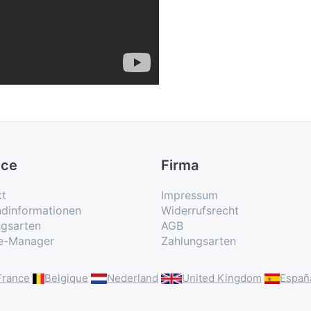
ice
Firma
kt
Impressum
ndinformationen
Widerrufsrecht
ngsarten
AGB
e-Manager
Zahlungsarten
France
Belgique
Nederland
United Kingdom
Españ