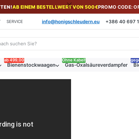
TEN!
AB EINEM BESTELLWERT VON 500€
PROMO CODE: O
info@honigschleudern.eu
+386 40 697 19
T
SERVICE
 einen Suchbegriff ein. Während Sie tippen, erscheinen automat
ab 499,00
Ohne Kabel!
geg
Bienenstockwaagen
Gas-Oxalsäureverdampfer
Bi