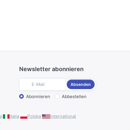
Newsletter abonnieren
Absenden
Aktion wählen
Abonnieren
Abbestellen
a
Italia
Polska
International