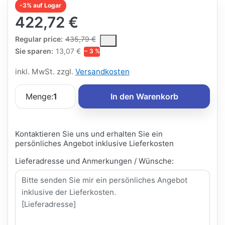
-3% auf Logar
422,72 €
The Regular Price is the median selling price paid by customers
Regular price:
435,79 €
Sie sparen:
13,07 €
− 3 %
inkl. MwSt. zzgl.
Versandkosten
Menge:
1
In den Warenkorb
Kontaktieren Sie uns und erhalten Sie ein
persönliches Angebot inklusive Lieferkosten
Lieferadresse und Anmerkungen / Wünsche: