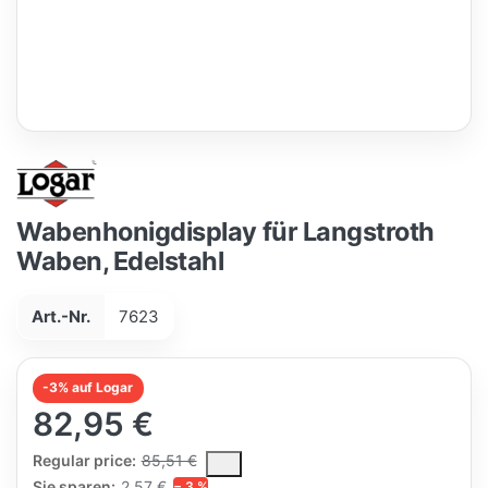
Wabenhonigdisplay für Langstroth
Waben, Edelstahl
Art.-Nr.
7623
-3% auf Logar
82,95 €
The Regular Price is the median selling price paid by customers
Regular price:
85,51 €
Sie sparen:
2,57 €
− 3 %