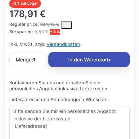
-3% auf Logar
178,91 €
The Regular Price is the median selling price paid by customers
Regular price:
184,45 €
Sie sparen:
5,53 €
− 3 %
inkl. MwSt. zzgl.
Versandkosten
Menge:
1
In den Warenkorb
Kontaktieren Sie uns und erhalten Sie ein
persönliches Angebot inklusive Lieferkosten
Lieferadresse und Anmerkungen / Wünsche: