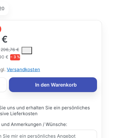
20
 €
ce is the median selling price paid by customers for a product, excl
296,76 €
90 €
− 3 %
zgl.
Versandkosten
In den Warenkorb
Sie uns und erhalten Sie ein persönliches
sive Lieferkosten
e und Anmerkungen / Wünsche: