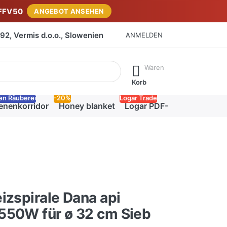
FFV50
ANGEBOT ANSEHEN
2, Vermis d.o.o., Slowenien
ANMELDEN
isch erste Ergebnisse. Drücken Sie die Eingabetaste, um alle 
Waren
Korb
en Räuberei
-20%
Logar Trade
enenkorridor
Honey blanket
Logar PDF-Katalog
izspirale Dana api
550W für ø 32 cm Sieb