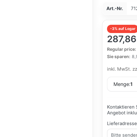
Art.-Nr.
71
-3% auf Logar
287,86
The Regular Pri
Regular price:
Sie sparen:
8,
inkl. MwSt. z
Menge:
1
Kontaktieren 
Angebot inklu
Lieferadress