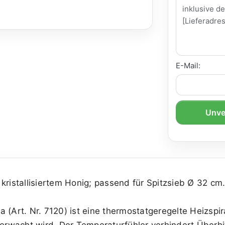
E-Mail:
Unve
kristallisiertem Honig; passend für Spitzsieb Ø 32 cm
 (Art. Nr. 7120) ist eine thermostatgeregelte Heizspi
rwacht wird. Der Temperaturfühler verhindert Überh