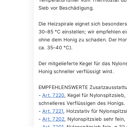
Sieb vor Beschädigung.
Die Heizspirale eignet sich besonders
30–85 °C einstellen; wir empfehlen e
ohne dem Honig zu schaden. Der Honig
ca. 35–40 °C).
Der mitgelieferte Kegel für das Nylo
Honig schneller verflüssigt wird.
EMPFEHLENSWERTE Zusatzausstattu
-
Art. 7220
, Kegel für Nylonspitzsieb
schnelleres Verflüssigen des Honigs.
-
Art. 7221
, Holzstativ für Nylonspitz
-
Art. 7202
, Nylonspitzsieb sehr fein
-
Art. 7201
, Nylonspitzsieb fein, ø 32