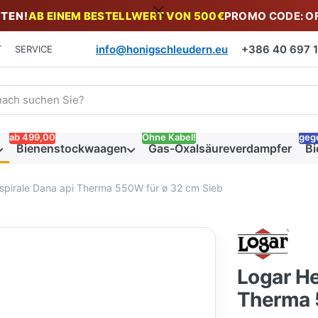
TEN!
AB EINEM BESTELLWERT VON 500€
PROMO CODE: O
info@honigschleudern.eu
+386 40 697 19
T
SERVICE
 einen Suchbegriff ein. Während Sie tippen, erscheinen automat
ab 499,00
Ohne Kabel!
geg
Bienenstockwaagen
Gas-Oxalsäureverdampfer
Bi
spirale Dana api Therma 550W für ø 32 cm Sieb
Logar He
Therma 