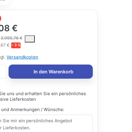
08 €
ce is the median selling price paid by customers for a product, excl
3.055,76 €
,67 €
− 3 %
zgl.
Versandkosten
In den Warenkorb
Sie uns und erhalten Sie ein persönliches
sive Lieferkosten
e und Anmerkungen / Wünsche: