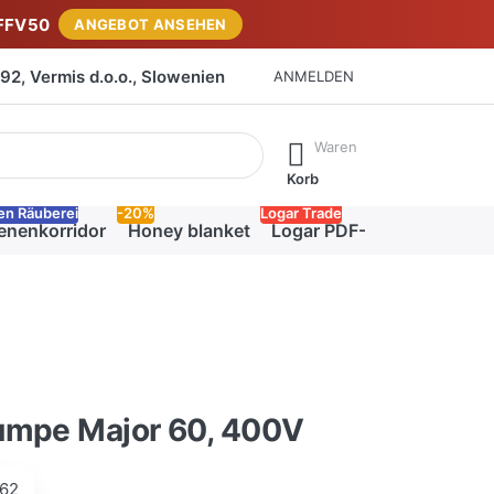
FFV50
ANGEBOT ANSEHEN
2, Vermis d.o.o., Slowenien
ANMELDEN
isch erste Ergebnisse. Drücken Sie die Eingabetaste, um alle 
Waren
Korb
en Räuberei
-20%
Logar Trade
enenkorridor
Honey blanket
Logar PDF-Katalog
umpe Major 60, 400V
62