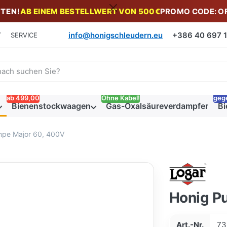
TEN!
AB EINEM BESTELLWERT VON 500€
PROMO CODE: O
info@honigschleudern.eu
+386 40 697 19
T
SERVICE
 einen Suchbegriff ein. Während Sie tippen, erscheinen automat
ab 499,00
Ohne Kabel!
geg
Bienenstockwaagen
Gas-Oxalsäureverdampfer
Bi
pe Major 60, 400V
Honig P
Art.-Nr.
73