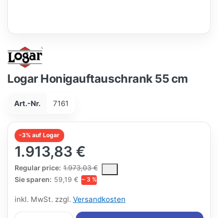
Logar Honigauftauschrank 55 cm
Art.-Nr.
7161
-3% auf Logar
1.913,83 €
The Regular Price is the median selling price paid by customers
Regular price:
1.973,03 €
Sie sparen:
59,19 €
− 3 %
inkl. MwSt. zzgl.
Versandkosten