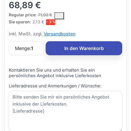
68,89 €
The Regular Price is the median selling price paid by customers
Regular price:
71,02 €
Sie sparen:
2,13 €
− 3 %
inkl. MwSt. zzgl.
Versandkosten
Menge:
1
In den Warenkorb
Kontaktieren Sie uns und erhalten Sie ein
persönliches Angebot inklusive Lieferkosten
Lieferadresse und Anmerkungen / Wünsche: